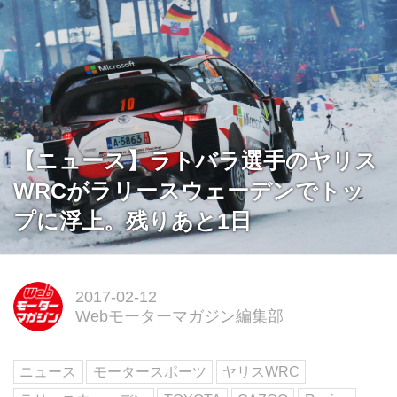
【ニュース】ラトバラ選手のヤリス
WRCがラリースウェーデンでトッ
プに浮上。残りあと1日
2017-02-12
Webモーターマガジン編集部
ニュース
モータースポーツ
ヤリスWRC