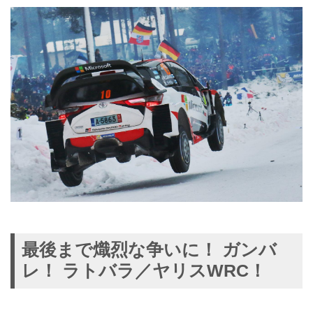
最後まで熾烈な争いに！ ガンバ
レ！ ラトバラ／ヤリスWRC！