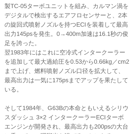
製TC-05ターボユニットを組み、カルマン渦を
デジタルで検出するエアフロセンサーと、2本
の旋回式噴射ノズルを持つECIを装着して最高
出力145psを発生。0→400m加速は16.1秒の俊
足を誇った。
翌1983年にはこれに空冷式インタークーラー
を追加して最大過給圧を0.53から0.66kg／cm2
まで上げ、燃料噴射ノズル口径を拡大して、
最高出力は一気に175psまでアップを果たして
いる。
そして1984年、G63Bの本命ともいえるシリウ
スダッシュ 3×2 インタークーラーECIターボ
エンジンが開発され、最高出力も200psの大台