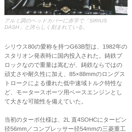
アルミ調のヘッドカバーに赤字で「SIRIUS
DASH」と誇らしく刻まれている。
シリウス80の愛称を持つG63B型は、1982年の
スタリオン発表時に国内投入された。鋳鉄ブ
ロックなので重量は嵩むが、鋳鉄ならではの
頑丈さや耐久性に加え、85×88mmのロングス
トロークによる優れた低中速域トルク特性な
ど、モータースポーツ用ベースエンジンとし
て大きな可能性を備えていた。
当初のターボ仕様は、2L 直4SOHCにタービン
径56mm／コンプレッサー径54mmの三菱重工