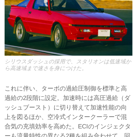
シリウスダッシュの採用で、スタリオンは低速域か
ら高速域まで速さを身につけた。
これに伴い、ターボの過給圧制御を標準と高
過給の2段階に設定。加速時には高圧過給（ダ
ッシュブースト）に切り替えて加速性能の向
上を図るほか、空冷式インタークーラーで混
合気の充填効率を高めた。ECIのインジェクタ
ーも流量特性の異なる2種を組み合わせて、回