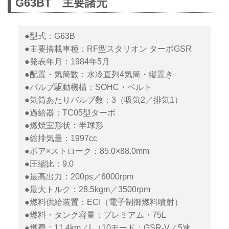
G63BT 主要諸元
●型式：G63B
●主要搭載車種：RF型スタリオン ターボGSR
●発表年月：1984年5月
●配置・気筒数：水冷直列4気筒・縦置き
●バルブ駆動機構：SOHC・ベルト
●気筒あたりバルブ数：3（吸気2／排気1）
●過給器：TC05型ターボ
●燃焼室形状：半球形
●総排気量：1997cc
●ボア×ストローク：85.0×88.0mm
●圧縮比：9.0
●最高出力：200ps／6000rpm
●最大トルク：28.5kgm／3500rpm
●燃料供給装置：ECI（電子制御燃料噴射）
●燃料・タンク容量：プレミアム・75L
●燃費：11.4km／L（10モード：GSR-V／5速