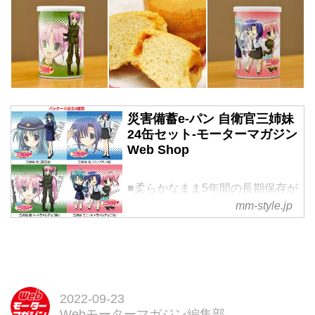
災害備蓄e-パン 自衛官三姉妹
24缶セット-モーターマガジン
Web Shop
■柔らかなまま5年間の長期保存が
可能。
mm-style.jp
■災害時の備蓄用・非常食として
も最適です。
■キャラメルチョコ味は、卵を使
用していませんので、卵アレルギ
ーの方にも安心。
2022-09-23
&nbsp;
Webモーターマガジン編集部