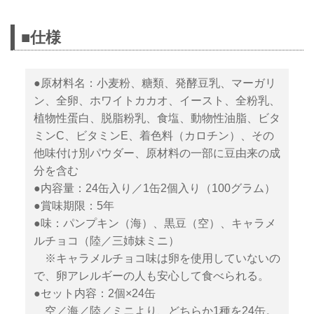
■仕様
●原材料名：小麦粉、糖類、発酵豆乳、マーガリ
ン、全卵、ホワイトカカオ、イースト、全粉乳、
植物性蛋白、脱脂粉乳、食塩、動物性油脂、ビタ
ミンC、ビタミンE、着色料（カロチン）、その
他味付け別パウダー、原材料の一部に豆由来の成
分を含む
●内容量：24缶入り／1缶2個入り（100グラム）
●賞味期限：5年
●味：パンプキン（海）、黒豆（空）、キャラメ
ルチョコ（陸／三姉妹ミニ）
※キャラメルチョコ味は卵を使用していないの
で、卵アレルギーの人も安心して食べられる。
●セット内容：2個×24缶
空／海／陸／ミニより、どちらか1種を24缶。