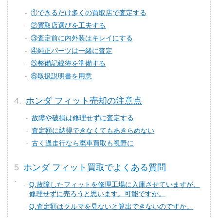
①できるだけ多くの買取店で査定する
②買取店選びを工夫する
③査定前に内外装はキレイにする
④純正パーツは一緒に査定
⑤整備記録簿を準備する
⑥取扱説明書を用意
ホンダ フィット売却の注意点
故障や破損は修理せずに査定する
査定額に納得できなくてもあきらめない
古く過走行なら廃車買取も視野に
ホンダ フィット買取でよくある質問
Q.故障したフィットを修理工場に入庫させていますが、
修理せずに売ろうと思います。可能ですか。
Q.査定額はクルマを見ないと算出できないのですか。