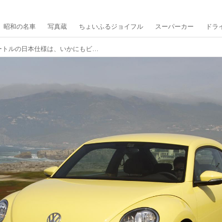
昭和の名車
写真蔵
ちょいふるジョイフル
スーパーカー
ドラ
フォルクスワーゲン ザ・ビートルの日本仕様は、いかにもビートルらしい温和なクルマだった【10年ひと昔の新車】