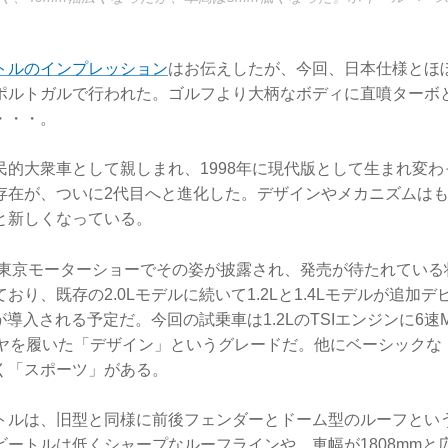
トルのインプレッション
はお伝えしたが、今回、日本仕様とほぼ同じ
ポルトガルで行われた。ゴルフより大柄なボディに直噴ターボとは
・・・。
民的大衆車として親しまれ、1998年に現代版として生まれ変
存在が、ついに2代目へと進化した。デザインやメカニズムは
と新しくなっている。
年の東京モーターショーでその姿が披露され、発売が待たれてい
おり、既存の2.0Lモデルに続いて1.2Lと1.4Lモデルが追加
Lが導入される予定だ。今回の試乗車は1.2LのTSIエンジンに6速
イヤを履いた「デザイン」というグレードだ。他にベーシックな
く「スポーツ」がある。
トルは、旧型と同様に前後フェンダーとドーム型のルーフとい
ビートルは低くシャープなルーフラインや、車幅が1808mmと