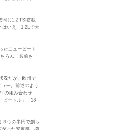
1.2 TSI搭載
いえ、1.2Lで大
わったニュービート
もちろん、名前も
る状況だが、欧州で
デビュー。前述のよう
MTの組み合わせ
「ビートル」、18
う３つの半円で創ら
広がった安定感、抑