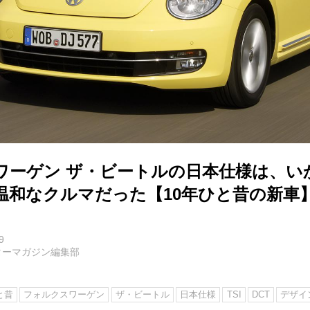
ワーゲン ザ・ビートルの日本仕様は、い
温和なクルマだった【10年ひと昔の新車
9
ターマガジン編集部
と昔
フォルクスワーゲン
ザ・ビートル
日本仕様
TSI
DCT
デザイ