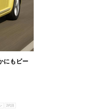
かにもビー
】
ン
2代目