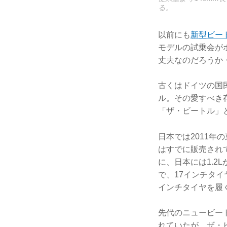
る。
以前にも
新型ビー
モデルの試乗会が
丈夫なのだろうか
古くはドイツの国
ル。その愛すべき
「ザ・ビートル」
日本では2011
はすでに販売されて
に、日本には1.2
で、17インチタ
インチタイヤを履
先代のニュービー
れていたが、ザ・