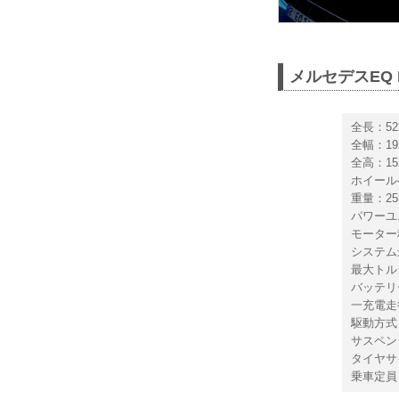
メルセデスEQ E
全長：52
全幅：19
全高：15
ホイール
重量：253
パワーユ
モータ
システム最高
最大トルク
バッテリー
一充電走
駆動方式
サスペン
タイヤサイ
乗車定員