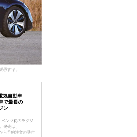
採用する。
電気自動車
車で最長の
ガジン
・ベンツ初のラグジ
た。発売は、
同日から予約注文の受付