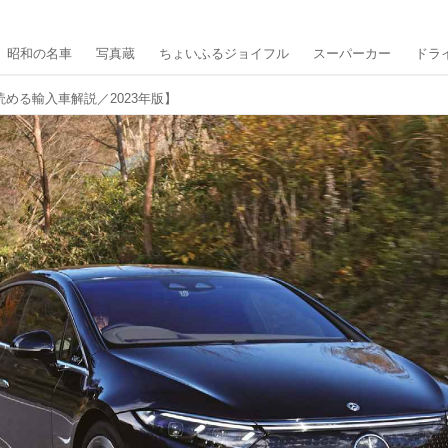
昭和の名車
写真蔵
ちょいふるジョイフル
スーパーカー
ドラ
読める輸入車解説／2023年版】