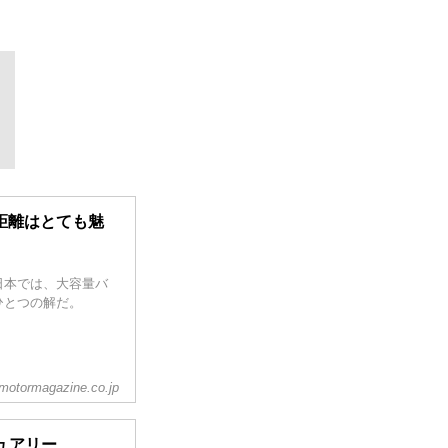
続距離はとても魅
日本では、大容量バ
ひとつの解だ。
motormagazine.co.jp
ュアリー