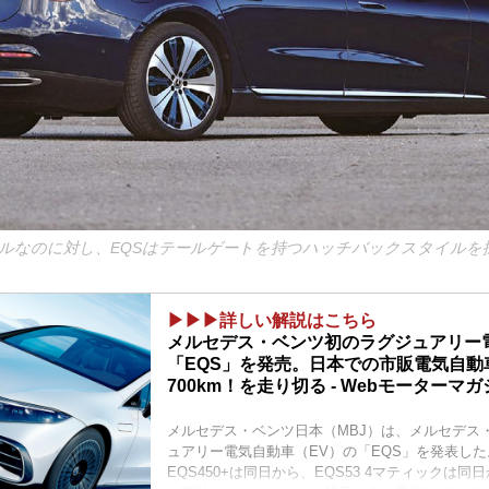
イルなのに対し、EQSはテールゲートを持つハッチバックスタイルを
▶▶▶詳しい解説はこちら
メルセデス・ベンツ初のラグジュアリー
「EQS」を発売。日本での市販電気自動
700km！を走り切る - Webモーターマ
メルセデス・ベンツ日本（MBJ）は、メルセデス
ュアリー電気自動車（EV）の「EQS」を発表し
EQS450+は同日から、EQS53 4マティックは