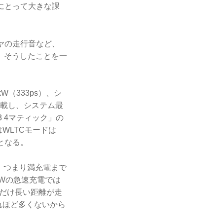
にとって大きな課
ヤの走行音など、
、そうしたことを一
。
（333ps）、シ
搭載し、システム最
3 4マティック」の
WLTCモードは
離となる。
い。つまり満充電まで
kWの急速充電では
れだけ長い距離が走
れほど多くないから