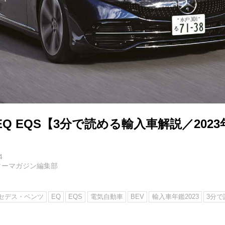
Q EQS【3分で読める輸入車解説／2023
4
ターマガジン編集部
セデス・ベンツ
EQ
EQS
電気自動車
BEV
輸入車年鑑2023
3分