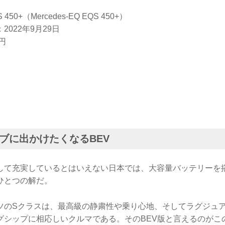
50+（Mercedes-EQ EQS 450+）
022年9月29日
円
ブに出かけたくなるBEV
して充実しているとはいえない日本では、大容量バッテリーを
ひとつの解だ。
ツのSクラスは、最高級の静粛性や乗り心地、そしてラグジュ
グシップに相応しいクルマである。そのBEV版と言えるのがこ