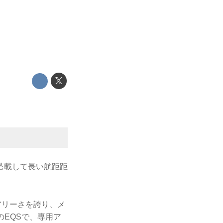
搭載して長い航距距
アリーさを誇り、メ
のEQSで、専用ア