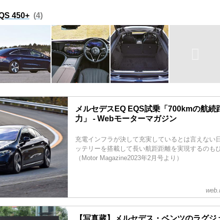
S 450+
4
メルセデスEQ EQS試乗「700kmの航
力」 - Webモーターマガジン
充電インフラが決して充実しているとは言えない
ッテリーを搭載して長い航距距離を実現するのも
（Motor Magazine2023年2月号より）
web.
【写真蔵】メルセデス・ベンツのラグジ