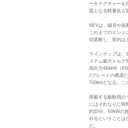
ーキテクチャーを
題となる軽量化も
BEVは、騒音や
これまでのエンジ
切遮断し、室内は
ラインナップは、当
ステム最大トルク5
高出力484kW（6
2グレードの構成だ
700kmとなる。
搭載する駆動用のリ
にはそれなりに時間
約55分、50kW
れるということはか
だ。