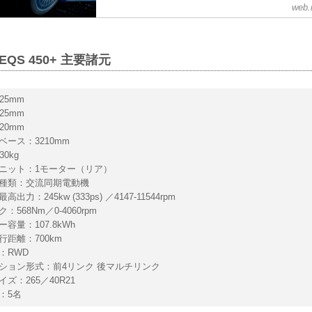
を開始し、デリバリーは10月ごろを予定している
web.
QS 450+ 主要諸元
25mm
25mm
20mm
ベース：3210mm
0kg
ニット：1モーター（リア）
ー種類：交流同期電動機
出力：245kw (333ps) ／4147-11544rpm
：568Nm／0-4060rpm
容量：107.8kWh
行距離：700km
：RWD
ション形式：前4リンク 後マルチリンク
ズ：265／40R21
：5名