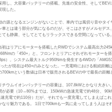
採用し、大容量バッテリーの搭載、先進の安全性、そしてBEV
実現した。
振動の源となるエンジンがないことで、車内では風切り音やタイ
ン車とは違う部分が気になるのだが、そこはさすがメルセデス
とても静粛、そしてとてもリラックスできる空間になっている
初はリアにモーターを搭載したRWDでシステム最高出力245kW
68Nmの「450+」と、フロントとリアにそれぞれモーターを
58ps）、システム最大トルク950Nmを発生する4WDの「AMG5
ったが現在は450+のみとなった。一充電時における航続距離は
この700kmという数値は日本で販売されるBEVの中で最長の距
チウムイオンバッテリーの容量は、107.8kWとかなり大き
が必要（10→80%までは、150kWの急速充電で約48分、 90
の急速充電で約110分）だが、それでも一度充電してしまえばこ
なり魅力である。 1日で700kmも一気に走ってしまう人はそ