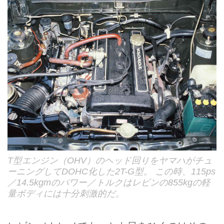
T型エンジン（OHV）のヘッド回りをヤマハがチュ
ーニングしてDOHC化した2T-G型。 この時、115ps
／14.5kgmのパワー／トルクはレビンの855kgの軽
量ボディには十分刺激的だ。