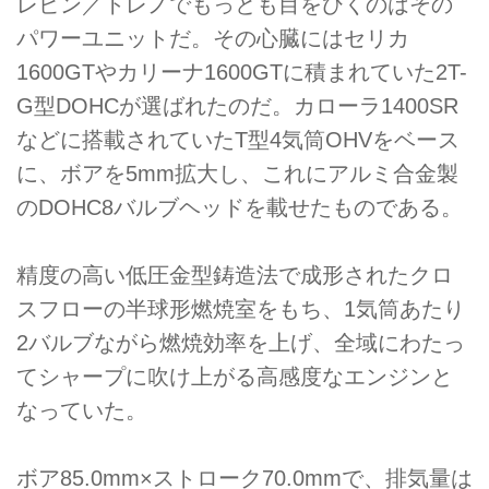
レビン／トレノでもっとも目をひくのはその
パワーユニットだ。その心臓にはセリカ
1600GTやカリーナ1600GTに積まれていた2T-
G型DOHCが選ばれたのだ。カローラ1400SR
などに搭載されていたT型4気筒OHVをベース
に、ボアを5mm拡大し、これにアルミ合金製
のDOHC8バルブヘッドを載せたものである。
精度の高い低圧金型鋳造法で成形されたクロ
スフローの半球形燃焼室をもち、1気筒あたり
2バルブながら燃焼効率を上げ、全域にわたっ
てシャープに吹け上がる高感度なエンジンと
なっていた。
ボア85.0mm×ストローク70.0mmで、排気量は