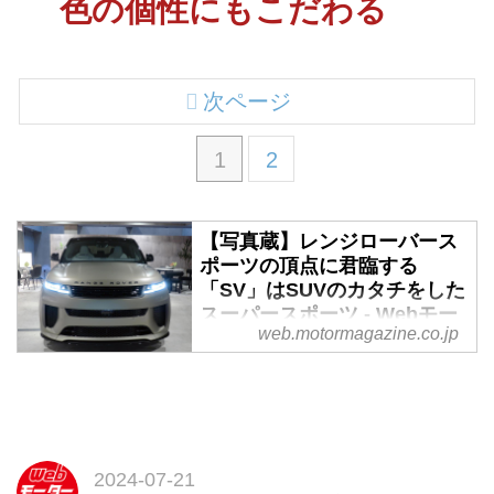
色の個性にもこだわる
次ページ
1
2
【写真蔵】レンジローバース
ポーツの頂点に君臨する
「SV」はSUVのカタチをした
スーパースポーツ - Webモー
web.motormagazine.co.jp
ターマガジン
レンジローバースポーツのハイパ
フォーマンスモデル「SV」。こ
の「SV」とはスペシャルビーク
ルを意味するのだが、そのディテ
ールを写真で紹介しよう。
2024-07-21