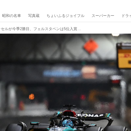
昭和の名車
写真蔵
ちょいふるジョイフル
スーパーカー
ドラ
F1第22戦、ラッセルが今季2勝目、フェルスタペンは5位入賞で4年連続チャンピオンを確定【ラスベガスGP 決勝】