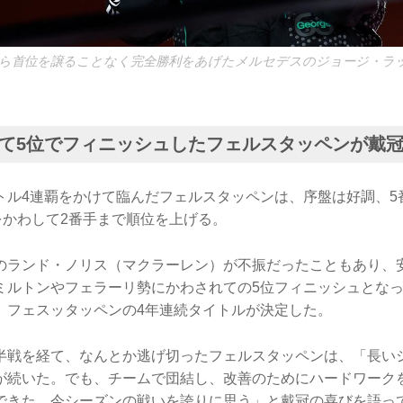
ら首位を譲ることなく完全勝利をあげたメルセデスのジョージ・ラッ
て5位でフィニッシュしたフェルスタッペンが戴
トル4連覇をかけて臨んだフェルスタッペンは、序盤は好調、5
をかわして2番手まで順位を上げる。
のランド・ノリス（マクラーレン）が不振だったこともあり、
ミルトンやフェラーリ勢にかわされての5位フィニッシュとなっ
、フェスッタッペンの4年連続タイトルが決定した。
半戦を経て、なんとか逃げ切ったフェルスタッペンは、「長い
が続いた。でも、チームで団結し、改善のためにハードワーク
できた。今シーズンの戦いを誇りに思う」と戴冠の喜びを語っ