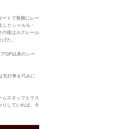
タートで無難にレー
上したシャルル・
その後はルクレール
上げた。
アGP以来のシー
は先行車を巧みに
。
ームスタッフとラス
かりしていれば、今