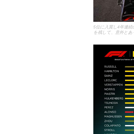
5位に入賞し4年連
を残して、意外とあ