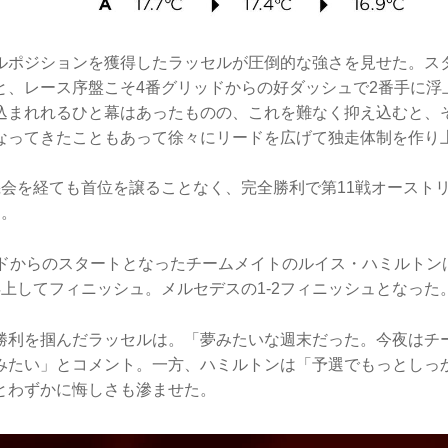
ルポジションを獲得したラッセルが圧倒的な強さを見せた。ス
と、レース序盤こそ4番グリッドからの好ダッシュで2番手に浮
込まれれるひと幕はあったものの、これを難なく抑え込むと、
なってきたこともあって徐々にリードを広げて独走体制を作り
機会を経ても首位を譲ることなく、完全勝利で第11戦オーストリ
た。
ッドからのスタートとなったチームメイトのルイス・ハミルトン
浮上してフィニッシュ。メルセデスの1-2フィニッシュとなった
勝利を掴んだラッセルは。「夢みたいな週末だった。今夜はチ
みたい」とコメント。一方、ハミルトンは「予選でもっとしっ
とわずかに悔しさも滲ませた。