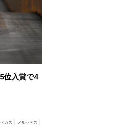
5位入賞で4
スベガス
メルセデス