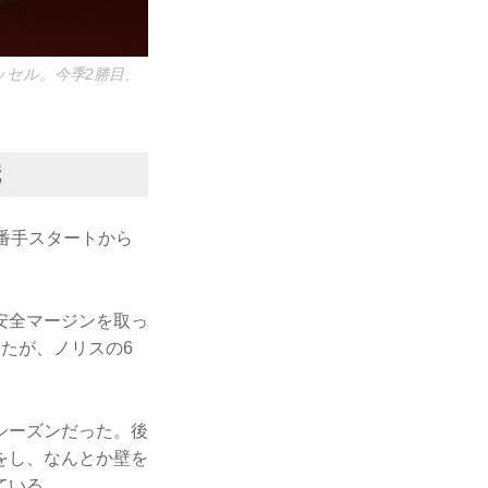
セル。今季2勝目、
冠
番手スタートから
安全マージンを取っ
たが、ノリスの6
シーズンだった。後
をし、なんとか壁を
ている。