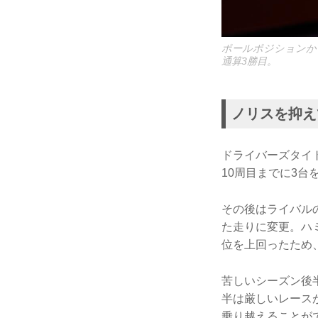
ポールポジションか
通算3勝目。
ノリスを抑え
ドライバーズタイ
10周目までに3台
その後はライバル
た走りに変更。ハ
位を上回ったため
苦しいシーズン後
半は厳しいレース
乗り越えることが