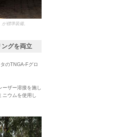
）が標準装備。
リングを両立
のTNGA-Fグロ
レーザー溶接を施し
ミニウムを使用し