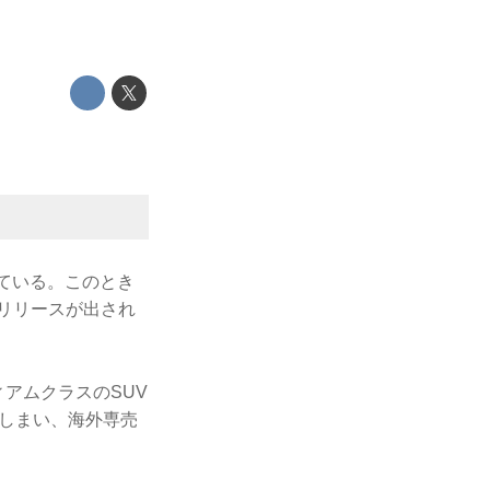
している。このとき
うリリースが出され
ィアムクラスのSUV
てしまい、海外専売