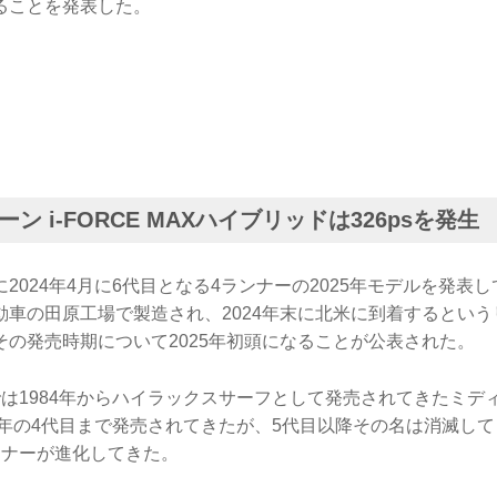
ることを発表した。
ン i-FORCE MAXハイブリッドは326psを発生
2024年4月に6代目となる4ランナーの2025年モデルを発表
動車の田原工場で製造され、2024年末に北米に到着するとい
その発売時期について2025年初頭になることが公表された。
は1984年からハイラックスサーフとして発売されてきたミデ
9年の4代目まで発売されてきたが、5代目以降その名は消滅し
ンナーが進化してきた。