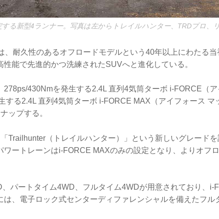
定する新型4ランナー。写真は左からトレイルハンター、TRDプロ、
ーは、耐久性のあるオフロードモデルという40年以上にわたる
高性能で先進的かつ洗練されたSUVへと進化している。
78ps/430Nmを発生する2.4L 直列4気筒ターボ i-FORCE
を発生する2.4L 直列4気筒ターボ i-FORCE MAX（アイフォー
ンナップする。
「Trailhunter（トレイルハンター）」という新しいグレード
ワートレーンはi-FORCE MAXのみの設定となり、よりオフ
D、パートタイム4WD、フルタイム4WDが用意されており、i-FO
には、電子ロック式センターディファレンシャルを備えたフルタ