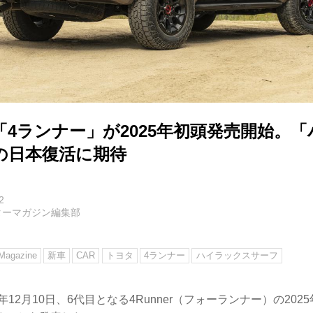
4ランナー」が2025年初頭発売開始。
の日本復活に期待
2
ターマガジン編集部
agazine
新車
CAR
トヨタ
4ランナー
ハイラックスサーフ
年12月10日、6代目となる4Runner（フォーランナー）の2025