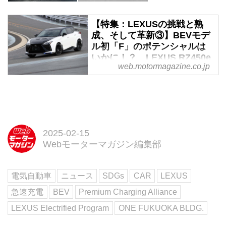
【特集：LEXUSの挑戦と熟
成、そして革新③】BEVモデ
ル初「F」のポテンシャルは
いかに！？ LEXUS RZ450e
web.motormagazine.co.jp
特別仕様車＆300e プロトタイ
プ試乗 - Webモーターマガジ
ン
東京オートサロン2024にも展示
された注目モデル、RZの特別仕
様車Fスポーツパフォーマンス。
2025-02-15
多くの空力パーツを装着すること
Webモーターマガジン編集部
で、BEVならではの走りの楽しさ
をどのようにグレードアップして
電気自動車
ニュース
SDGs
CAR
LEXUS
いるだろうか。
急速充電
BEV
Premium Charging Alliance
LEXUS Electrified Program
ONE FUKUOKA BLDG.