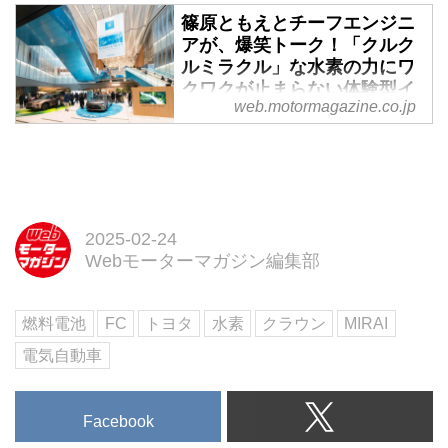
篠原ともえとチーフエンジニ
アが、爆笑トーク！「クルク
ルミラクル」な水素の力にワ
クワクが止まらない体験型イ
web.motormagazine.co.jp
ベント「CROWN“next-
life”SALOON -SENSE of
NEXT-」に行ってみた - Web
モーターマガジン
東京虎ノ門で開催された新型クラ
ウンのプロモーションイベント
2025-02-24
は、クルマとしてもブランドとし
Webモーターマガジン編集部
ても多彩な顔を持つ16代目の世界
観を、わかりやすく実感できる場
となりました。シノラー世代にと
燃料電池
FC
トヨタ
水素
クラウン
MIRAI
ってはちょっと先鋭的なアイドル
電気自動車
であり、今の彼女を知る者にとっ
ては次世代を牽引するデザイナー
でもあり・・・やっぱり多彩な顔
Facebook
が魅力の篠原ともえさんと、チー