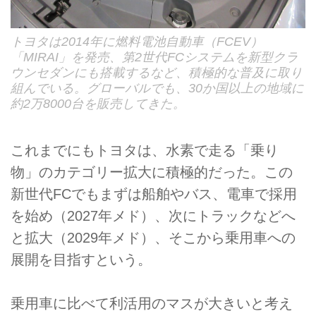
トヨタは2014年に燃料電池自動車（FCEV）
「MIRAI」を発売、第2世代FCシステムを新型クラ
ウンセダンにも搭載するなど、積極的な普及に取り
組んでいる。グローバルでも、30か国以上の地域に
約2万8000台を販売してきた。
これまでにもトヨタは、水素で走る「乗り
物」のカテゴリー拡大に積極的だった。この
新世代FCでもまずは船舶やバス、電車で採用
を始め（2027年メド）、次にトラックなどへ
と拡大（2029年メド）、そこから乗用車への
展開を目指すという。
乗用車に比べて利活用のマスが大きいと考え