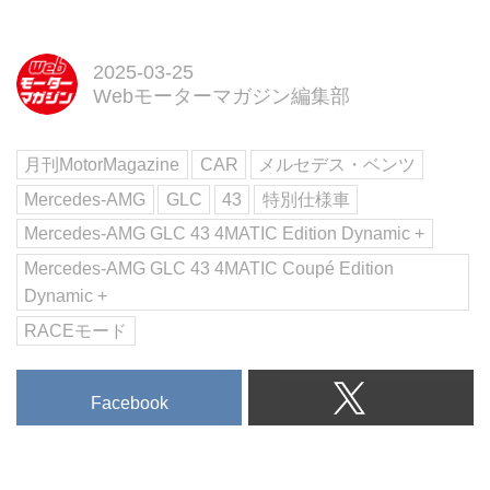
イズSUV「GLCクーぺ」にふたつ
のスポーツモデル「メルセデス
AMG GLC 43 4マティック クー
2025-03-25
ぺ」「メルセデスAMG GLC 63 S
Webモーターマガジン編集部
E パフォーマンス クーぺ」を設定
し、正規ディーラーネットワーク
月刊MotorMagazine
CAR
メルセデス・ベンツ
で販売を開始した。待望のAMG
モデルが設定されたことで、さら
Mercedes-AMG
GLC
43
特別仕様車
にGLCクーぺの人気が高まりそう
Mercedes-AMG GLC 43 4MATIC Edition Dynamic +
だ。
Mercedes-AMG GLC 43 4MATIC Coupé Edition
Dynamic +
RACEモード
Facebook