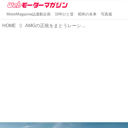
MotorMagazine誌連動企画
10年ひと昔
昭和の名車
写真蔵
HOME
AMGの正統をまとうレーシーな特別仕様車「Edition Dynamic +」が「Mercedes-AMG GLC 43 4MATIC／Coupé」に登場