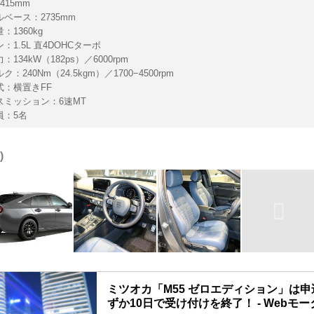
415mm
ベース：2735mm
：1360kg
：1.5L 直4DOHCターボ
：134kW（182ps）／6000rpm
：240Nm（24.5kgm）／1700−4500rpm
式：横置きFF
スミッション：6速MT
員：5名
ミツオカ「M55 ゼロエディション」は
ずか10日で受け付けを終了！ - Webモ