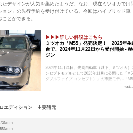
れたデザインが人気を集めたようだ。なお、現在ミツオカでは限定
ション」の先行予約を受け付けている。今回はハイブリッド車（e
ぶことができる。
▶▶▶詳しい解説はこちら
ミツオカ「M55」発売決定！ 2025年生
台で、2024年11月22日から受付開始 - 
ジン
2024年11月21日、光岡自動車（以下、ミツオカ）
ンセプトモデルとして2023年11月に公開した「M55
ダブルファイブ コンセプト）」の市販モデル「M55 Zer
ダブルファイブ ゼロエディション）」を、2025
web.
100台として正式発表。同年11月22日（金）より
点にて抽選販売による申込みの受付を開始する。
 ゼロエディション 主要諸元
735mm
805mm