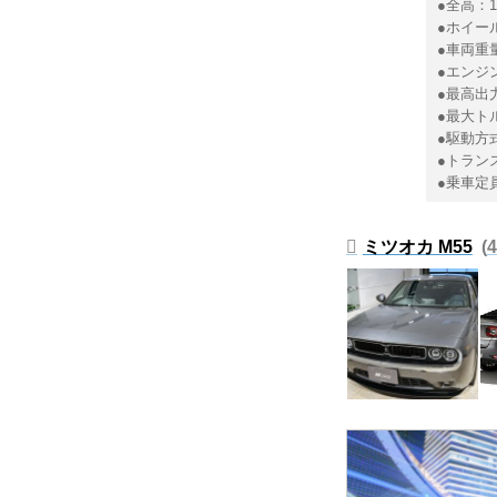
●全高：1
●ホイール
●車両重量
●エンジン
●最高出力
●最大トルク
●駆動方
●トラン
●乗車定
ミツオカ M55
4