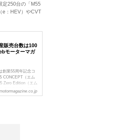
250台の「M55
：HEV）やCVT
産販売台数は100
Webモーターマガ
は創業55周年記念コ
 CONCEPT（エム
o Edition（エム
年生産販売台数を限定
motormagazine.co.jp
全国のミツオカ取扱拠