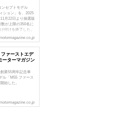
コンセプトモデル
ィション」を、2025
11月22日より抽選販
数が上限の350名に
受け付けを終了した。
motormagazine.co.jp
5 ファーストエデ
bモーターマガジン
は創業55周年記念車
デル「M55 ファース
付を開始した。
motormagazine.co.jp