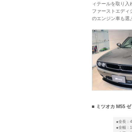
ィテールを取り入
ファーストエディ
のエンジン車も選
ミツオカ M55
●全長：4
●全幅：1