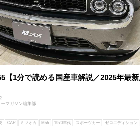
55【1分で読める国産車解説／2025年最
2
ターマガジン編集部
説
CAR
ミツオカ
M55
1970年代
スポーツカー
ゼロエディション