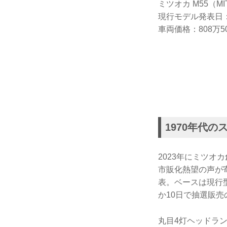
ミツオカ M55（MIT
現行モデル発表日：2
車両価格：808万5
1970年代
2023年にミツオ
市販化熱望の声が寄
表。ベースは現行型
か10日で抽選販売
丸目4灯ヘッドラ