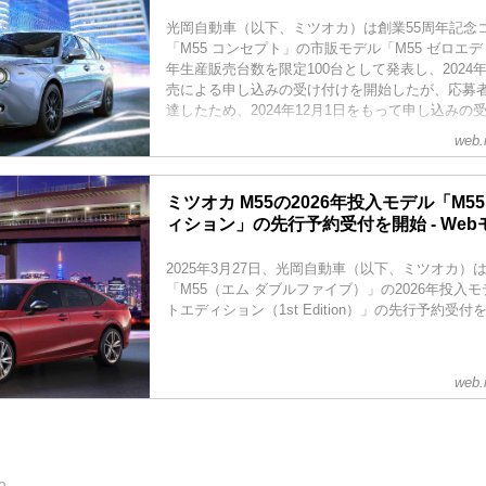
光岡自動車（以下、ミツオカ）は創業55周年記念
「M55 コンセプト」の市販モデル「M55 ゼロエデ
年生産販売台数を限定100台として発表し、2024年
売による申し込みの受け付けを開始したが、応募者
達したため、2024年12月1日をもって申し込みの
web.
ミツオカ M55の2026年投入モデル「M5
ィション」の先行予約受付を開始 - We
2025年3月27日、光岡自動車（以下、ミツオカ）
「M55（エム ダブルファイブ）」の2026年投入モ
トエディション（1st Edition）」の先行予約受
web.