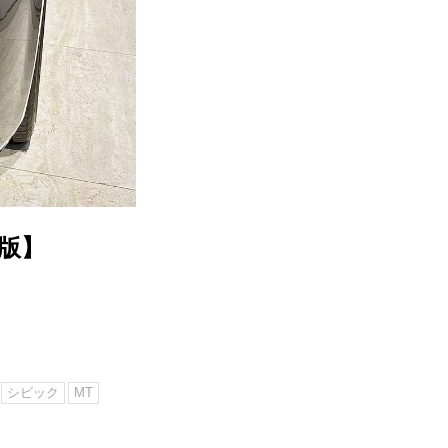
新版】
シビック
MT