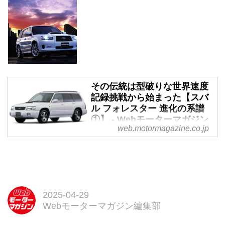
その伝統は型破りな世界速度
記録挑戦から始まった【スバ
ル フォレスター 進化の系譜
①】 - Webモーターマガジン
web.motormagazine.co.jp
2025年4月、「スバル フォレスタ
ー」がフルモデルチェンジされ、
6代目となって登場した。今や高
い運動性能と安全性能を誇るクロ
スオーバーSUVとして世界的に高
く評価されるフォレスターだが、
2025-04-29
1997年の初代デビュー時はどん
Webモーターマガジン編集部
なモデルだったのか、そして誕生