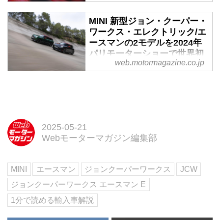
ターマガジン
MINI 新型ジョン・クーパー・
2025年5月9日夕刻19時より、
ワークス・エレクトリック/エ
MINIジョン・クーパー・ワークス
ースマンの2モデルを2024年
を集めたイベント「JCW
パリモーターショーで世界初
RACING NIGHT presented by
web.motormagazine.co.jp
公開 - Webモーターマガジン
MINI」が、東京ベイエリアにある
「BMW GROUP Tokyo Bay」で
MINIが初めて完全電動ジョン・ク
開催される。MINIのハイ・パフォ
ーパー・ワークスモデルを発表し
ーマンス・モデル「ジョン・クー
た。3ドアモデルのジョンクーパ
パー・ワークス（JOHN
ーワークス・エレクトリックとク
COOPER WORKS＝JCW）」全
ロスオーバーモデルのジョンクー
2025-05-21
モデルを集めたイベントで、レー
パーワークス・エースマンに最高
Webモーターマガジン編集部
シングタクシーや一般道での試乗
出力258馬力を誇る電動パワート
など、スリリングな体験が味わえ
レインを搭載。レースにインスパ
るという。BMWジャパンからそ
MINI
エースマン
ジョンクーパーワークス
JCW
イアされたサスペンション技術と
の開催概要が発表された...
充実した標準装備を組み合わせた
ジョンクーパーワークス エースマン E
新しい完全電動ジョン・クーパ
1分で読める輸入車解説
ー・ワークスモデルが誕生した。