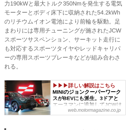
力190kWと最大トルク350Nmを発生する電気
モーターとボディ床下に収納された54.2kWh
のリチウムイオン電池により前輪を駆動。足
まわりには専用チューニングが施されたJCW
スポーツサスペンション、サーキット走行に
も対応するスポーツタイヤやレッドキャリパ
ーの専用スポーツブレーキなどが組み合わさ
れる。
▶▶▶詳しい解説はこちら
MINIのジョンクーパーワーク
スがBEVにも派生。3ドアと
エースマンに追加してJCWは
web.motormagazine.co.jp
5モデル展開に - Webモータ
ーマガジン
2025年2月27日、「MINIの日」で