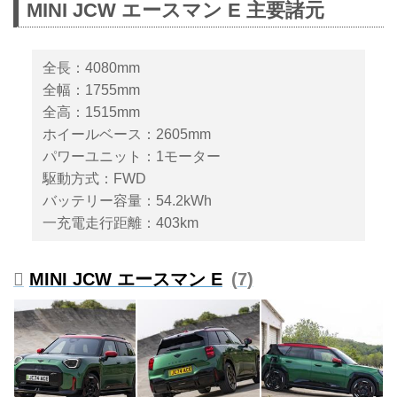
MINI JCW エースマン E 主要諸元
ある3月2日を目前に控えたこの日
にBMWジャパン（ビー・エム・
ダブリュー）は、MINIのEVをベ
全長：4080mm
ースとするハイパフォーマンスモ
全幅：1755mm
デル「MINI JOHN COOPER
全高：1515mm
WORKS E（MINI ジョンクーパー
ワークス E）」と「MINI JOHN
ホイールベース：2605mm
COOPER WORKS ACEMAN
パワーユニット：1モーター
E（MINI ジョンクーパーワークス
駆動方式：FWD
エースマン E）」を発売。2025年
バッテリー容量：54.2kWh
第二四半期以降の納車を予定して
一充電走行距離：403km
いるという。
MINI JCW エースマン E
7