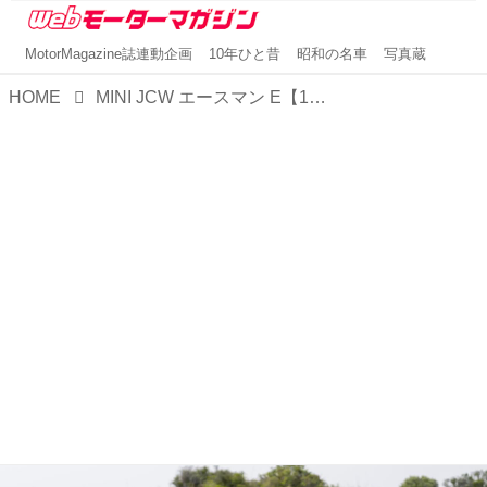
MotorMagazine誌連動企画
10年ひと昔
昭和の名車
写真蔵
HOME
MINI JCW エースマン E【1分で読める輸入車解説／2025年最新版】