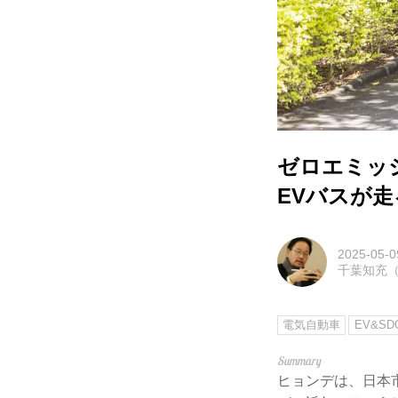
ゼロエミッ
EVバスが走
2025-05-0
千葉知充（M
電気自動車
EV&SDG
ヒョンデは、日本市