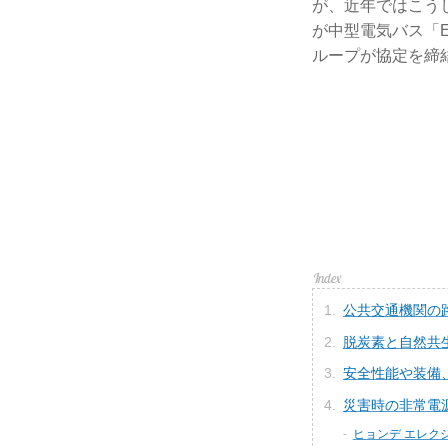
が、近年ではこう
が中型電気バス「E
ループが協定を締
公共交通機関の
脱炭素と自然共
安全性能や装備
災害時の非常電源
ヒョンデ エレク