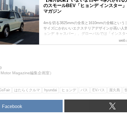
のスモールBEV「ヒョンデ インスター」 
マガジン
4mを切る3825mmの全長と1610mmの全幅とい
サイズにかわいいエクステリアデザインが高い人
ョンデ キャスパー」。グローバルでは「インスタ
モデルが間もなく日本で発売となる。
web.
9
otor Magazine編集企画室）
sFair
はたらくクルマ
hyundai
ヒョンデ
バス
EVバス
屋久島
Facebook