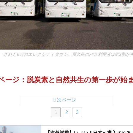
統一された5台のエレクシティタウン。屋久島のバス利用者は約2割が中
▶︎次ページ：脱炭素と自然共生の第一歩が始
次ページ
1
2
3
【海外試乗】いよいよ日本へ導入される