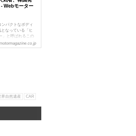
- Webモーター
うコンパクトなボディ
気となっている「ヒ
ー」と呼ばれるこの
motormagazine.co.jp
世界自然遺産
CAR