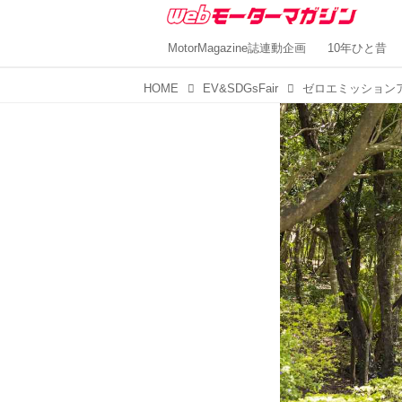
MotorMagazine誌連動企画
10年ひと昔
HOME
EV&SDGsFair