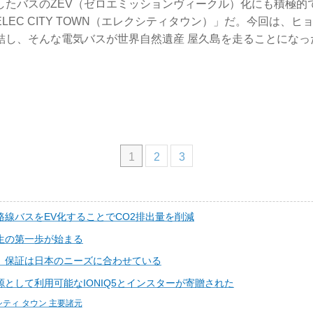
したバスのZEV（ゼロエミッションヴィークル）化にも積極的
LEC CITY TOWN（エレクシティタウン）」だ。今回は、
結し、そんな電気バスが世界自然遺産 屋久島を走ることになっ
1
2
3
路線バスをEV化することでCO2排出量を削減
生の第一歩が始まる
、保証は日本のニーズに合わせている
として利用可能なIONIQ5とインスターが寄贈された
シティ タウン 主要諸元