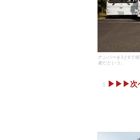
ナンバーを3と8で
者だという。
▶︎▶︎