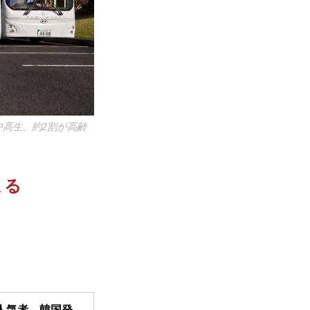
高生、約2割が高齢
まる
人気者、韓国発