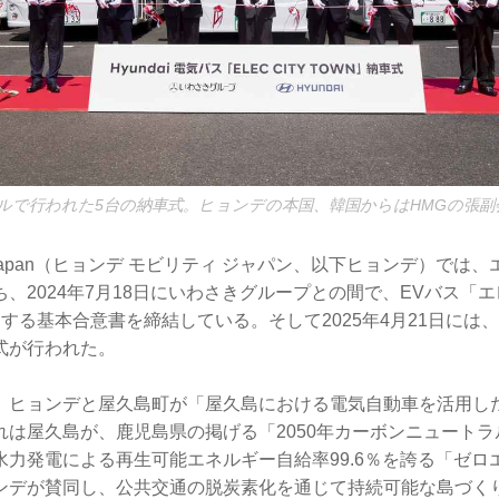
ルで行われた5台の納車式。ヒョンデの本国、韓国からはHMGの張副
bility Japan（ヒョンデ モビリティ ジャパン、以下ヒョンデ）で
、2024年7月18日にいわさきグループとの間で、EVバス「
する基本合意書を締結している。そして2025年4月21日には
式が行われた。
、ヒョンデと屋久島町が「屋久島における電気自動車を活用し
れは屋久島が、鹿児島県の掲げる「2050年カーボンニュート
水力発電による再生可能エネルギー自給率99.6％を誇る「ゼロ
ンデが賛同し、公共交通の脱炭素化を通じて持続可能な島づく