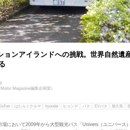
ションアイランドへの挑戦。世界自然遺産
る
9
otor Magazine編集企画室）
sFair
はたらくクルマ
hyundai
ヒョンデ
バス
EVバス
屋久島
場において2009年から大型観光バス「Univers（ユニバー