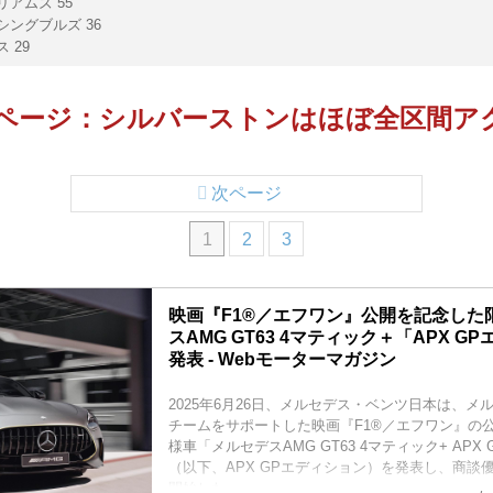
リアムズ 55
シングブルズ 36
 29
▶︎次ページ：シルバーストンはほぼ全区間
次ページ
1
2
3
映画『F1®️／エフワン』公開を記念し
スAMG GT63 4マティック＋「APX 
発表 - Webモーターマガジン
2025年6月26日、メルセデス・ベンツ日本は、メ
チームをサポートした映画『F1®️／エフワン』の
様車「メルセデスAMG GT63 4マティック+ APX
（以下、APX GPエディション）を発表し、商談
開始した。