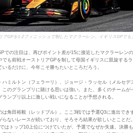
トリアGPを1-2フィニッシュで制したマクラーレン。イギリスGPで
GPでの注目は、再びポイント差が15に接近したマクラーレン
中でも前戦オーストリアGPを制して母国イギリスに凱旋する
ているだけに、今年こそ勝ちたいところだろう。
・ハミルトン（フェラーリ）、ジョージ・ラッセル（メルセデ
、このグランプリに賭ける思いは強い。また、多くのチームが
グランプリ以上に激しい戦いになることが予想される。
のは角田裕毅（レッドブル）。ここ3戦では予選Q3に進出でき
がらないレースが続いており、そろそろ結果が欲しいとことだ
行ではトップ10上位につけていたが、予選でなぜか失速。決勝