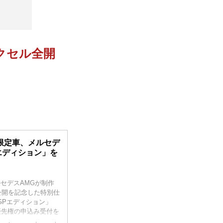
アクセル全開
た限定車、メルセデ
GPエディション」を
ルセデスAMGが制作
公開を記念した特別仕
 GPエディション」
優先権の申込み受付を