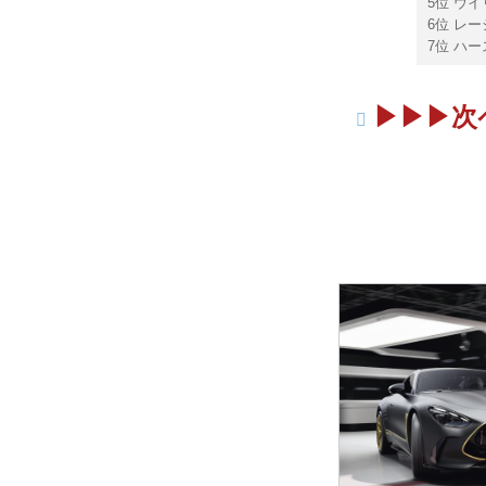
5位 ウイ
6位 レー
7位 ハース
▶︎▶︎