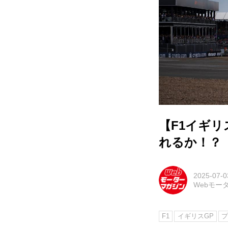
【F1イギ
れるか！？
2025-07-0
Webモー
F1
イギリスGP
プ