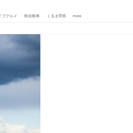
イブグルメ
軽自動車
くるま問答
more