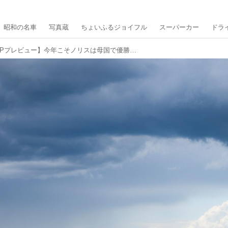
昭和の名車
写真蔵
ちょいふるジョイフル
スーパーカー
ドラ
【F1イギリスGPプレビュー】今年こそノリスは母国で優勝を飾れるか！？