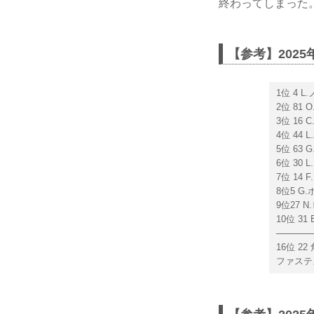
終わってしまった
【参考】2025
1位 4
2位 81
3位 16
4位 44
5位 63
6位 30
7位 14
8位5 
9位27
10位 3
──────
16位 2
ファステ