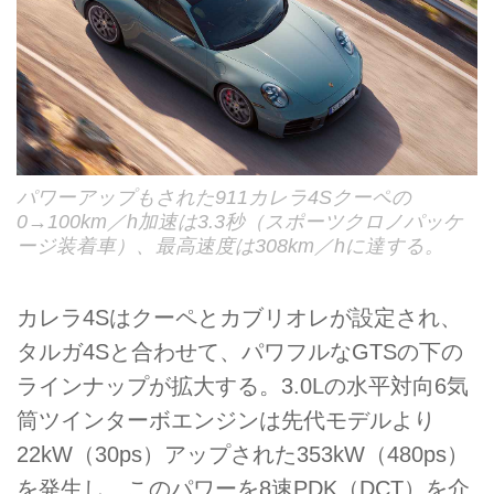
パワーアップもされた911カレラ4Sクーペの
0→100km／h加速は3.3秒（スポーツクロノパッケ
ージ装着車）、最高速度は308km／hに達する。
カレラ4Sはクーペとカブリオレが設定され、
タルガ4Sと合わせて、パワフルなGTSの下の
ラインナップが拡大する。3.0Lの水平対向6気
筒ツインターボエンジンは先代モデルより
22kW（30ps）アップされた353kW（480ps）
を発生し、このパワーを8速PDK（DCT）を介