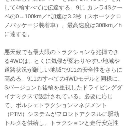
して4輪すべてに伝達する。911 カレラ4Sクー
ペの0→100km／h加速は3.3秒（スポーツクロ
ノパッケージ装着車）、最高速度は308km／h
に達する。
悪天候でも最大限のトラクションを発揮でき
る4WDは、とくに気候が変わりやすい地域や
道路状況が厳しい地域で911の安全性をさらに
高める。911のすべての4WDモデルと同様に、
Sバージョンも後輪を重視したドライビングダ
イナミクスで設計されている。必要に応じ
て、ポルシェトラクションマネジメント
（PTM）システムがフロントアクスルに駆動
トルクを供給し、トラクションと走行安定性