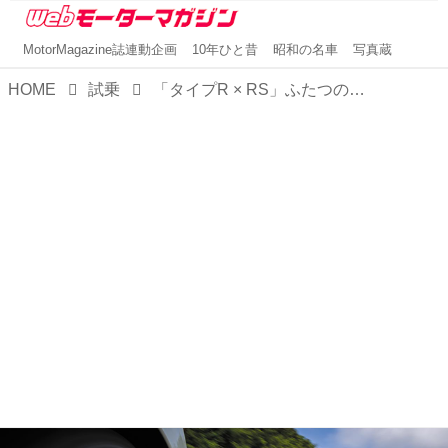
MotorMagazine誌連動企画
10年ひと昔
昭和の名車
写真蔵
HOME
試乗
「タイプR × RS」ふたつのシビック。いずれもホンダのレーシングスピリットが宿るが、似て非なる存在【比較試乗】