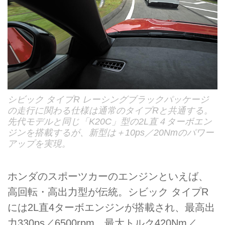
シビック タイプR レーシングブラックパッケージ
の走行に関わる仕様は通常のタイプRと共通する。
先代モデルと同じ「K20C」型の2L直４ターボエン
ジンを搭載するが、新型は＋10ps／20Nmのパワー
アップを実現。
ホンダのスポーツカーのエンジンといえば、
高回転・高出力型が伝統。シビック タイプR
には2L直4ターボエンジンが搭載され、最高出
力330ps／6500rpm、最大トルク420Nm／