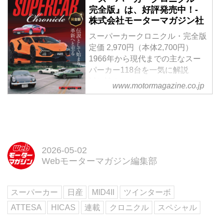
下、日産）は北京モーターショー
完全版』は、好評発売中！-
した。
2026において、新エネルギー車
株式会社モーターマガジン社
（NEV）でプラグインハイブリッ
ド（PHEV）の新型コンセプト
スーパーカークロニクル・完全版
SUV、「アーバンSUV PHEVコ
定価 2,970円（本体2,700円）
ンセプト」と「テラノPHEVコン
1966年から現代までの主なスー
セプト」の2台を世界初公開し
パーカー118台を一気に解説
た。
試し読み
www.motormagazine.co.jp
＜本書の見どころ＞
ランボルギーニ カウンタック、
フェラーリ 365GT/4BB、ロータ
ス ヨーロッパ SPLなど、1976年
から77年にかけての「スーパーカ
ーブーム」を支えたおなじみの車
2026-05-02
種はもちろん、1980年代の「第
Webモーターマガジン編集部
二次ブーム」の主役となったフェ
ラーリ テスタロッサ、フェラー
スーパーカー
日産
MID4II
ツインターボ
リ F40、ポルシェ 959なども美し
い写真とともに詳解しています。
ATTESA
HICAS
連載
クロニクル
スペシャル
2...