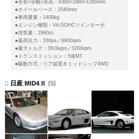
●全長×全幅×全高：4300×1860×1200mm
●ホイールベース：2540mm
●車両重量：1400kg
●エンジン種類：V6 DOHCツインターボ
●排気量：2960cc
●最高出力：330ps／6800rpm
●最大トルク：39.0kgm／3200rpm
●トランスミッション：5速MT
●駆動方式：リア縦置きミッドシップ4WD
日産 MID4 II
5