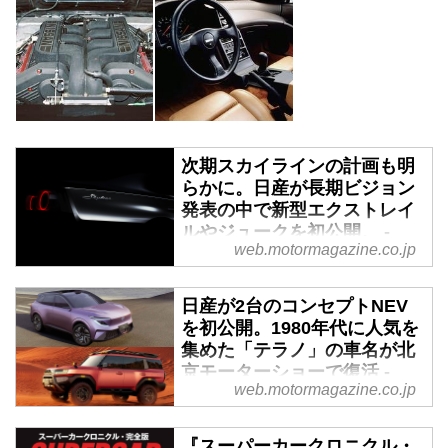
次期スカイラインの計画も明
らかに。日産が長期ビジョン
発表の中で新型エクストレイ
ルやジュークを初公開。 -
web.motormagazine.co.jp
Webモーターマガジン
2026年4月14日、日産自動車（以
日産が2台のコンセプトNEV
下、日産）は「モビリティの知能
を初公開。1980年代に人気を
化で、毎日を新たな体験に」とい
集めた「テラノ」の車名が北
う長期ビジョンを発表し、次世代
京モーターショーで復活 -
技術や事業モデルなどとともに、
web.motormagazine.co.jp
Webモーターマガジン
今後市場に投入予定の新型「エク
ストレイル／ローグ e-POWER」
2026年4月24日、日産自動車（以
『スーパーカークロニクル・
や「ジュークEV」などを初公開