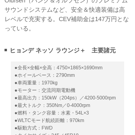
Olufsen（バング＆オルフセン）のプレミアム
サウンドシステムなど、安全＆快適装備は高
レベルで充実する。CEV補助金は147万円とな
っている。
ヒョンデ ネッソ ラウンジ＋ 主要諸元
●全長×全幅×全高：4750×1865×1690mm
●ホイールベース：2790mm
●車両重量：1970kg
●モーター：交流同期電動機
●最高出力：150kW（204ps）／4200-5000rpm
●最大トルク：350Nm／0-4000rpm
●燃料・タンク容量：水素・54L×3
●WLTCモード航続距離：970km
●駆動方式：FWD