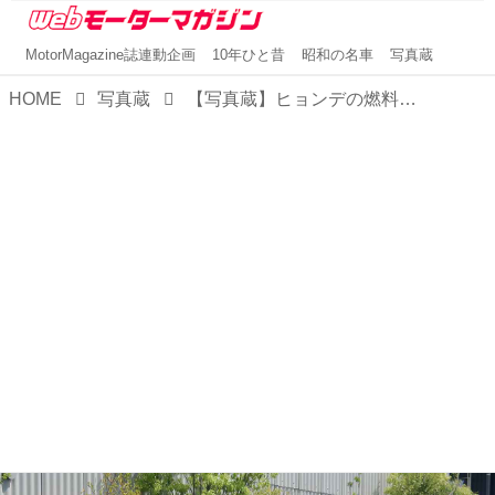
MotorMagazine誌連動企画
10年ひと昔
昭和の名車
写真蔵
HOME
写真蔵
【写真蔵】ヒョンデの燃料電池自動車「ネッソ」が2代目にフルモデルチェンジされて日本導入開始