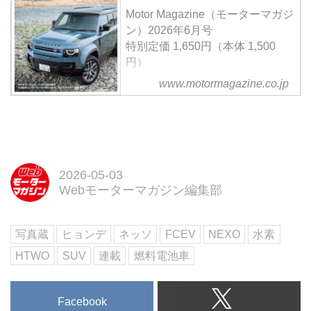
込んだ1台がFCEV（フューエル
Motor Magazine（モーターマガジ
セルエレクトリックビークル＝燃
ン）2026年6月号
料電池電気自動車）のNEXO（ネ
特別定価 1,650円（本体 1,500
ッソ）である。そのネッソもフル
円）
モデルチェンジして新世代とな
＜創刊70周年記念特大号＞
www.motormagazine.co.jp
り、2026年春に日本で発売され
【第一特集】ニューSUVの現在地
る。
とその先
【第二特集】THE SUPER
CAR…アストンンマーティン
DBX S & ヴァンテージS
【特別企画】ランボルギーニ ミ
2026-05-03
Webモーターマガジン編集部
ウラ60周年 ほか
試し読み
＜内容紹介＞
写真蔵
ヒョンデ
ネッソ
FCEV
NEXO
水素
6月号の第一特集は、電動化と高
級化で激変する「ニューSUVの現
HTWO
SUV
連載
燃料電池車
在地とその先」。PHEVのディフ
ェンダーやポルシェのBEV、復活
のホンダCR-Vまで...
Facebook