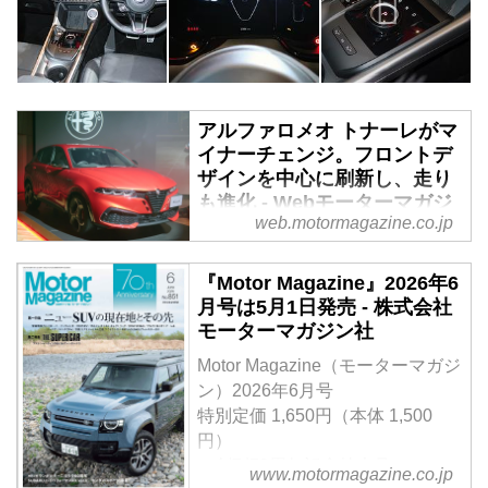
アルファロメオ トナーレがマ
イナーチェンジ。フロントデ
ザインを中心に刷新し、走り
も進化 - Webモーターマガジ
web.motormagazine.co.jp
ン
2026年3月17日、ステランティス
『Motor Magazine』2026年6
ジャパンはアルファロメオブラン
月号は5月1日発売 - 株式会社
ドのミドルサイズSUV、「トナー
モーターマガジン社
レ（TONALE）」をマイナーチェ
ンジして発売した。
Motor Magazine（モーターマガジ
ン）2026年6月号
特別定価 1,650円（本体 1,500
円）
＜創刊70周年記念特大号＞
www.motormagazine.co.jp