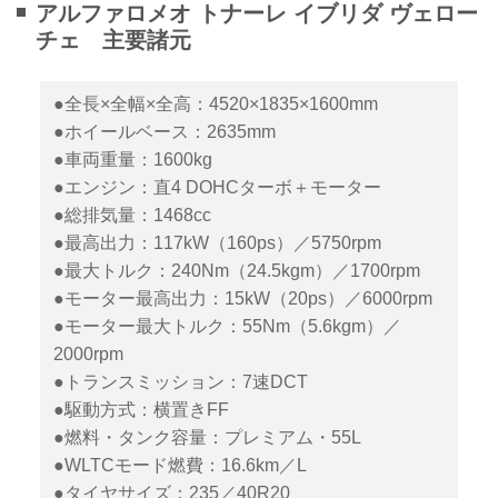
アルファロメオ トナーレ イブリダ ヴェロー
チェ 主要諸元
●全長×全幅×全高：4520×1835×1600mm
●ホイールベース：2635mm
●車両重量：1600kg
●エンジン：直4 DOHCターボ＋モーター
●総排気量：1468cc
●最高出力：117kW（160ps）／5750rpm
●最大トルク：240Nm（24.5kgm）／1700rpm
●モーター最高出力：15kW（20ps）／6000rpm
●モーター最大トルク：55Nm（5.6kgm）／
2000rpm
●トランスミッション：7速DCT
●駆動方式：横置きFF
●燃料・タンク容量：プレミアム・55L
●WLTCモード燃費：16.6km／L
●タイヤサイズ：235／40R20