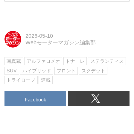
【第一特集】ニューSUVの現在地
とその先
【第二特集】THE SUPER
CAR…アストンンマーティン
DBX S & ヴァンテージS
【特別企画】ランボルギーニ ミ
2026-05-10
Webモーターマガジン編集部
ウラ60周年 ほか
試し読み
＜内容紹介＞
写真蔵
アルファロメオ
トナーレ
ステランティス
6月号の第一特集は、電動化と高
級化で激変する「ニューSUVの現
SUV
ハイブリッド
フロント
スクデット
在地とその先」。PHEVのディフ
トライローブ
連載
ェンダーやポルシェのBEV、復活
のホンダCR-Vまで...
Facebook