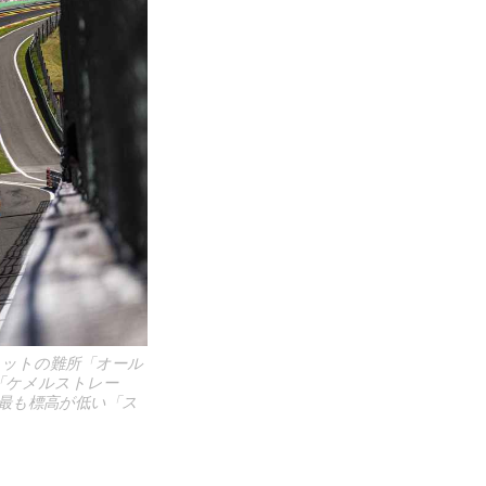
キットの難所「オール
「ケメルストレー
最も標高が低い「ス