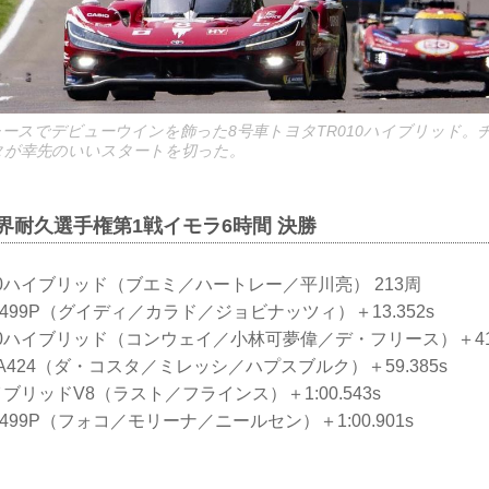
レースでデビューウインを飾った8号車トヨタTR010ハイブリッド。
タが幸先のいいスタートを切った。
世界耐久選手権第1戦イモラ6時間 決勝
010ハイブリッド（ブエミ／ハートレー／平川亮） 213周
リ 499P（グイディ／カラド／ジョビナッツィ）＋13.352s
010ハイブリッド（コンウェイ／小林可夢偉／デ・フリース）＋41.
ヌA424（ダ・コスタ／ミレッシ／ハプスブルク）＋59.385s
ハイブリッドV8（ラスト／フラインス）＋1:00.543s
 499P（フォコ／モリーナ／ニールセン）＋1:00.901s