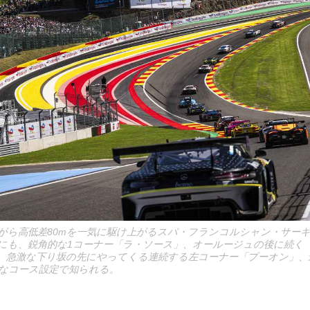
がら高低差80mを一気に駆け上がるスパ・フランコルシャン・サー
にも、鋭角的な1コーナー「ラ・ソース」、オールージュの後に続く
、急激な下り坂の先にやってくる連続する左コーナー「プーオン」、
なコース設定で知られる。