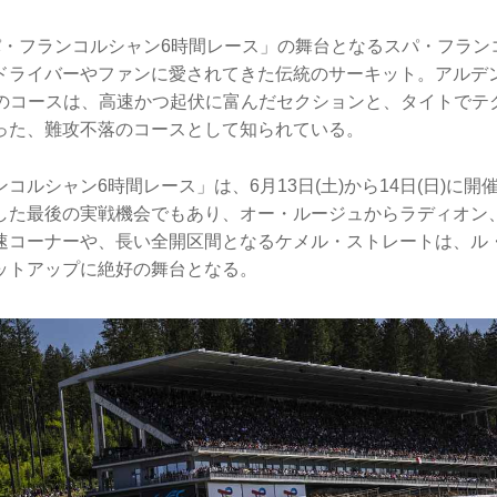
パ・フランコルシャン6時間レース」の舞台となるスパ・フラン
ドライバーやファンに愛されてきた伝統のサーキット。アルデ
4mのコースは、高速かつ起伏に富んだセクションと、タイトでテ
った、難攻不落のコースとして知られている。
コルシャン6時間レース」は、6月13日(土)から14日(日)に開
した最後の実戦機会でもあり、オー・ルージュからラディオン
速コーナーや、長い全開区間となるケメル・ストレートは、ル・
ットアップに絶好の舞台となる。