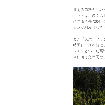
迎える第2戦「ス
キットは、多くの
に走る全長700
ョンが組み合わさ
また「スパ・フラン
時間レースを前に
シモンといった高
スに向けた車両セ