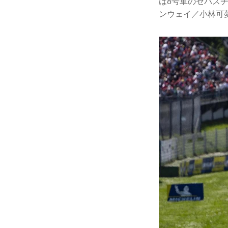
は8号車のセバス
ンウェイ／小林可