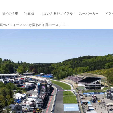
昭和の名車
写真蔵
ちょいふるジョイフル
スーパーカー
ドラ
【WEC第2戦】真のパフォーマンスが問われる難コース、スパを制するのはどのチームか？【スパ・フランコルシャン6時間 プレビュー】