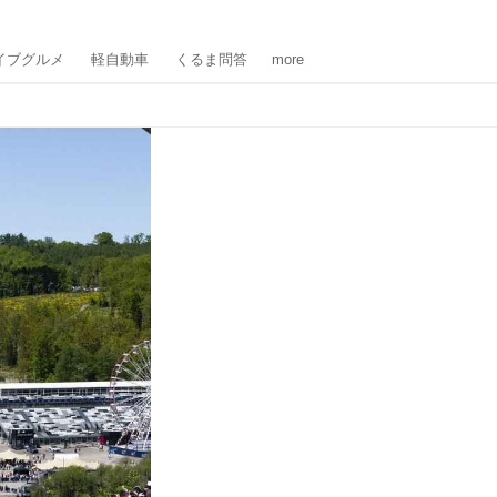
イブグルメ
軽自動車
くるま問答
more