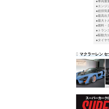
●車両重量
●エンジ
●総排気量
●最高出力：
●最大トルク
●燃料・
●トラン
●駆動方
●タイヤサ
マクラーレン セ