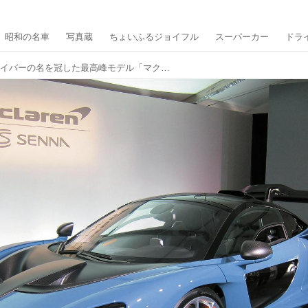
昭和の名車
写真蔵
ちょいふるジョイフル
スーパーカー
ドラ
天才レーシングドライバーの名を冠した最高峰モデル「マクラーレン セナ」【スーパーカークロニクル・完全版／092】