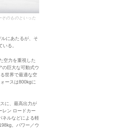
ーそのものといった
デルにあたるが、そ
ている。
けた空力を重視した
アの巨大な可動式ウ
する世界で最適な空
ースは800kgに
ースに、最高出力が
ーレン ロードカー
パネルなどによる軽
98kg。パワー／ウ