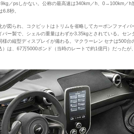
49kg／psしかない。公称の最高速は340km／h、0→100km／h
は6.8秒。
化が図られ、コクピットはトリムを省略してカーボンファイバ
バー製で、シェルの重量はわずか3.35kgとされている。セ
同様の縦型ディスプレイが備わる。マクラーレン セナは500台
）は、67万5000ポンド（当時のレートで約1億円）だった