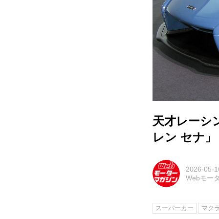
天才レーシ
レン セナ」
2026-05-1
Webモー
スーパーカー
マク