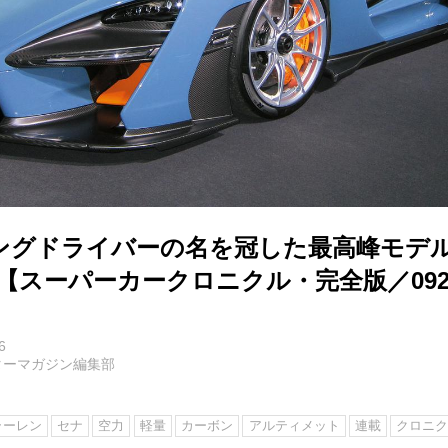
ングドライバーの名を冠した最高峰モデ
【スーパーカークロニクル・完全版／09
6
ターマガジン編集部
ラーレン
セナ
空力
軽量
カーボン
アルティメット
連載
クロニ