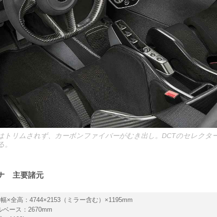
はトリムされず、カーボンファイバーがむき出し。DCTのセレクタ
る。
ナ 主要諸元
幅×全高：4744×2153（ミラー含む）×1195mm
ベース：2670mm