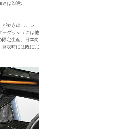
加速は2.8秒、
ーが剥き出し。シー
ンターダッシュには他
の限定生産。日本向
が、発表時には既に完