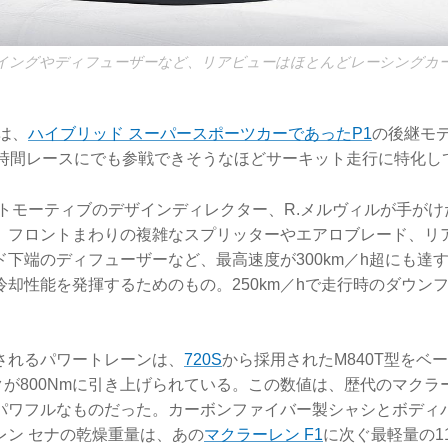
イングやディフューザーなど、リアビューはほとんどレーシングカ
は、
ハイブリッド スーパースポーツカーであったP1
の後継モ
4時間レースにでも参戦できそうなほどサーキット走行に特化し
ートモーティブのデザインディレクター、R.メルヴィルが手が
、フロントまわりの複雑なスプリッターやエアロブレード、リ
ド下端のディフューザーなど、最高速度が300km／h超にも達
却性能を発揮するためのもの。250km／hで走行時のダウンフォ
されるパワートレーンは、
720S
から採用されたM840T型をベ
ルクが800Nmに引き上げられている。この数値は、歴代のマクラ
パワフルなものだった。カーボンファイバー製シャシとボディ
レン セナの乾燥重量は、あの
マクラーレン F1
に次ぐ最軽量の11