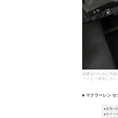
軽量化のために内装
ートと一体化してい
マクラーレン セ
●全長×全
●ホイール