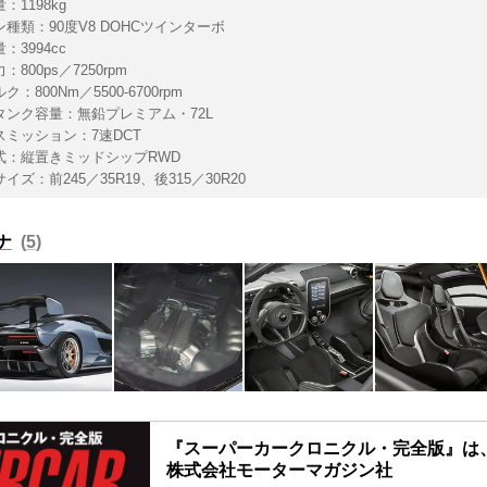
：1198kg
ン種類：90度V8 DOHCツインターボ
：3994cc
800ps／7250rpm
：800Nm／5500-6700rpm
タンク容量：無鉛プレミアム・72L
スミッション：7速DCT
式：縦置きミッドシップRWD
イズ：前245／35R19、後315／30R20
ナ
5
『スーパーカークロニクル・完全版』は、
株式会社モーターマガジン社