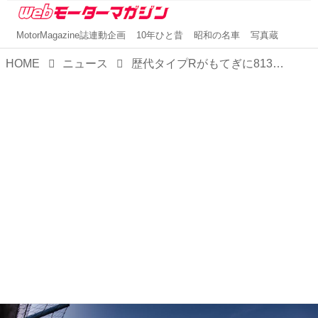
MotorMagazine誌連動企画
10年ひと昔
昭和の名車
写真蔵
HOME
ニュース
歴代タイプRがもてぎに813台集結！ 「Honda All Type R World Meeting 2026」を開催