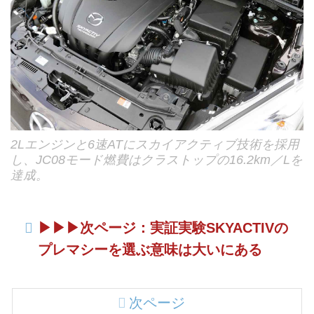
2Lエンジンと6速ATにスカイアクティブ技術を採用
し、JC08モード燃費はクラストップの16.2km／Lを
達成。
▶︎▶︎▶︎次ページ：実証実験SKYACTIVの
プレマシーを選ぶ意味は大いにある
次ページ