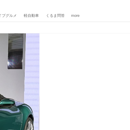
イブグルメ
軽自動車
くるま問答
more