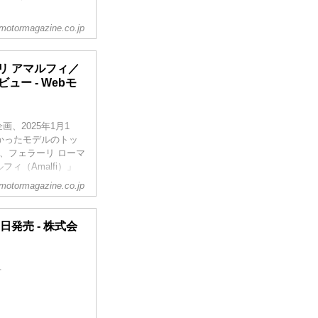
motormagazine.co.jp
ーリ アマルフィ／
ー - Webモ
、2025年1月1
かったモデルのトッ
、フェラーリ ローマ
ィ（Amalfi）」
motormagazine.co.jp
1日発売 - 株式会
号