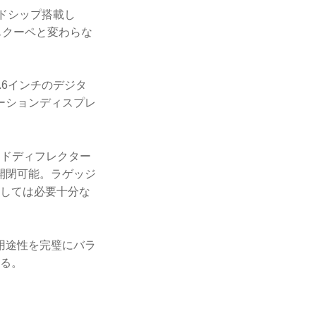
ッドシップ搭載し
クもクーペと変わらな
.6インチのデジタ
メーションディスプレ
ンドディフレクター
開閉可能。ラゲッジ
としては必要十分な
用途性を完璧にバラ
いる。