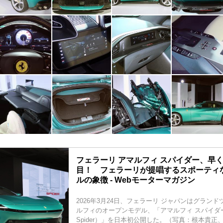
フェラーリ アマルフィ スパイダー、早
目！ フェラーリが提唱するスポーティ
ルの象徴 - Webモーターマガジン
2026年3月24日、フェラーリ ジャパンはグラン
ルフィのオープンモデル、「アマルフィ スパイダー（Ferr
Spider）」を日本初公開した。（写真：根本貴正