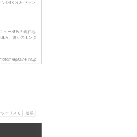
ンDBX S & ヴァン
ニューSUVの現在地
BEV、復活のホンダ
motormagazine.co.jp
ンツーリスモ
連載