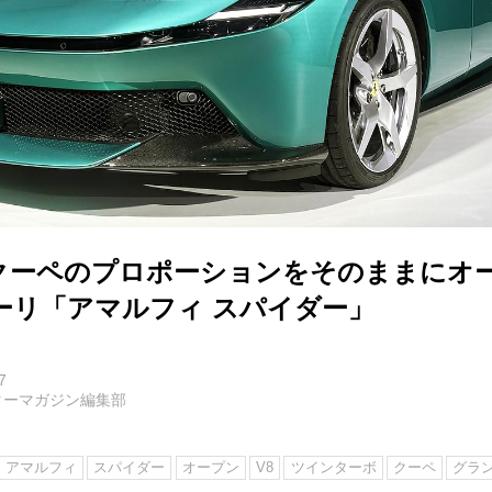
クーペのプロポーションをそのままにオ
ーリ「アマルフィ スパイダー」
7
ターマガジン編集部
アマルフィ
スパイダー
オープン
V8
ツインターボ
クーペ
グラ