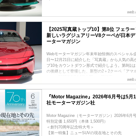
web.
【2025写真蔵トップ10】第8位 フェラ
新しいラグジュアリーV8クーペが日本デビュ
ーターマガジン
Webモーターマガジン年末年始恒例のスペシャル企画
日〜12月21日に紹介した「写真蔵」から人気の高
プ10をカウントダウン形式で紹介しよう。第8位は
の後継として登場した、新型の2＋2クーペ「アマルフ
だ。（2025年9月14日公開、一部修正）
web.
『Motor Magazine』2026年6月号は5月
社モーターマガジン社
Motor Magazine（モーターマガジン）2026年6月
特別定価 1,650円（本体 1,500円）
＜創刊70周年記念特大号＞
【第一特集】ニューSUVの現在地とその先