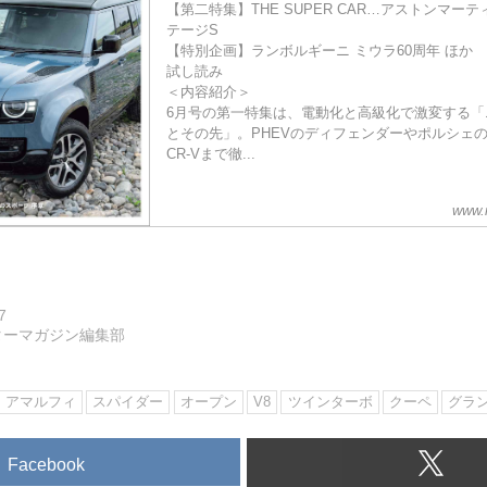
【第二特集】THE SUPER CAR…アストンマーティ
テージS
【特別企画】ランボルギーニ ミウラ60周年 ほか
試し読み
＜内容紹介＞
6月号の第一特集は、電動化と高級化で激変する「
とその先」。PHEVのディフェンダーやポルシェの
CR-Vまで徹...
www.
7
ターマガジン編集部
アマルフィ
スパイダー
オープン
V8
ツインターボ
クーペ
グラ
Facebook