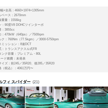
幅×全高：4660×1974×1305mm
ベース：2670mm
重量：1556kg
：90度V8 DOHCツインターボ
：3855cc
：470kW（640ps）／7500rpm
：760Nm（77.5kgm）／3000-5750rpm
スミッション：8速DCT
式：トランスアクスル式FR
タンク容量：プレミアム・80L
Cモード燃費：未発表
イズ：前245／35R20、後285／35R20
格（税込）：4061万円〜
ルフィ スパイダー
21