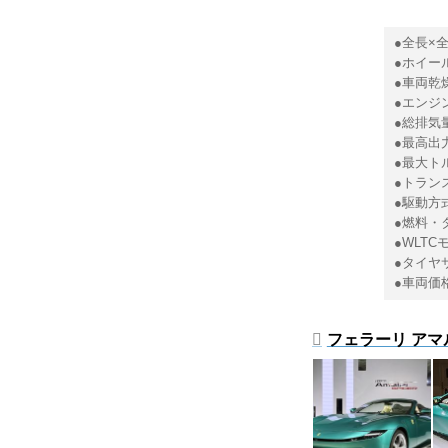
●全長×全
●ホイール
●車両乾燥
●エンジン
●総排気量
●最高出力
●最大トルク
●トラン
●駆動方
●燃料・
●WLT
●タイヤサ
●車両価
フェラーリ アマ