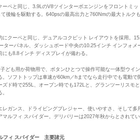
ーペと同じ、3.9LのV8ツインターボエンジンをフロントミ
して後輪を駆動する。640psの最高出力と760Nmの最大トル
にクーペと同じ、デュアルコクピット レイアウトを採用。15
ーターパネル、ダッシュボード中央の10.25インチ インフォ
にも8.8インチ ディスプレイが備わる。
は子ども用か荷物用で、ボタンひとつで操作可能な一体型ウイ
る。ソフトトップは車速が60km／hまでなら走行中でも電動で
ズド時で255L、オープン時でも172Lと、グランツーリスモ
る。
エレガンス、ドライビングプレジャー、使いやすさ、そして多
マルフィ スパイダー。デリバリーは2027年秋からとされて
ルフィ スパイダー 主要諸元