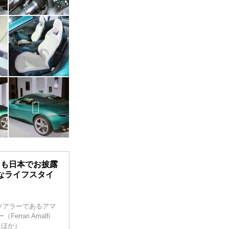
くも日本でお披露
なライフスタイ
ドツアラーであるアマ
ari Amalfi
、ほか）