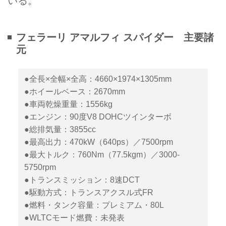
いる。
フェラーリ アマルフィ スパイダー 主要諸
元
●全長×全幅×全高：4660×1974×1305mm
●ホイールベース：2670mm
●車両乾燥重量：1556kg
●エンジン：90度V8 DOHCツインターボ
●総排気量：3855cc
●最高出力：470kW（640ps）／7500rpm
●最大トルク：760Nm（77.5kgm）／3000-
5750rpm
●トランスミッション：8速DCT
●駆動方式：トランスアクスル式FR
●燃料・タンク容量：プレミアム・80L
●WLTCモード燃費：未発表