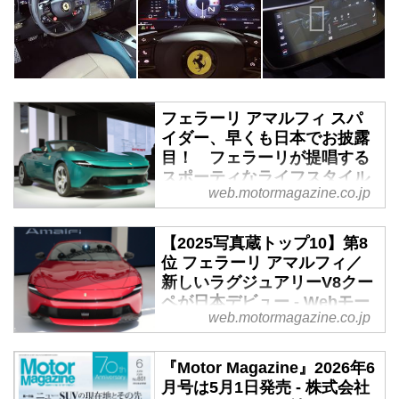
フェラーリ アマルフィ スパ
イダー、早くも日本でお披露
目！ フェラーリが提唱する
スポーティなライフスタイル
web.motormagazine.co.jp
の象徴 - Webモーターマガジ
ン
【2025写真蔵トップ10】第8
2026年3月24日、フェラーリ ジャ
位 フェラーリ アマルフィ／
パンはグランドツアラーであるア
新しいラグジュアリーV8クー
マルフィのオープンモデル、「ア
ペが日本デビュー - Webモー
マルフィ スパイダー（Ferrari
web.motormagazine.co.jp
ターマガジン
Amalfi Spider）」を日本初公開し
た。（写真：根本貴正、ほか）
Webモーターマガジン年末年始恒
『Motor Magazine』2026年6
例のスペシャル企画、2025年1月
月号は5月1日発売 - 株式会社
1日〜12月21日に紹介した「写真