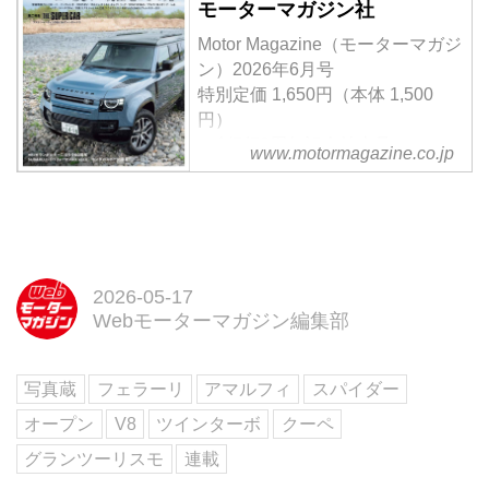
モーターマガジン社
蔵」から人気の高かったモデルの
トップ10をカウントダウン形式で
Motor Magazine（モーターマガジ
紹介しよう。第8位は、フェラー
ン）2026年6月号
リ ローマの後継として登場し
特別定価 1,650円（本体 1,500
た、新型の2＋2クーペ「アマルフ
円）
ィ（Amalfi）」だ。（2025年9月
＜創刊70周年記念特大号＞
www.motormagazine.co.jp
14日公開、一部修正）
【第一特集】ニューSUVの現在地
とその先
【第二特集】THE SUPER
CAR…アストンマーティンDBX
S & ヴァンテージS
【特別企画】ランボルギーニ ミ
2026-05-17
Webモーターマガジン編集部
ウラ60周年 ほか
試し読み
＜内容紹介＞
写真蔵
フェラーリ
アマルフィ
スパイダー
6月号の第一特集は、電動化と高
級化で激変する「ニューSUVの現
オープン
V8
ツインターボ
クーペ
在地とその先」。PHEVのディフ
グランツーリスモ
連載
ェンダーやポルシェのBEV、復活