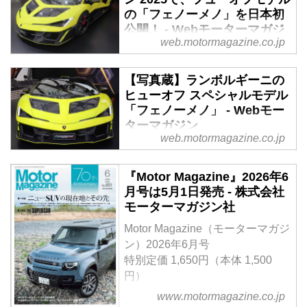
の「フェノーメノ」を日本初
公開！ - Webモーターマガジ
web.motormagazine.co.jp
ン
2025年10月24日、アウトモビ
【写真蔵】ランボルギーニの
リ・ランボルギーニ・ジャパンは
ヒューオフ スペシャルモデル
有明アーバンスポーツパークで
「フェノーメノ」 - Webモー
「ランボルギーニ デイ ジャパン
ターマガジン
2025」を開催。同年8月のモント
web.motormagazine.co.jp
レーカーウイークで発表したフュ
ランボルギーニ チェントロステ
ーオフモデル「フェノーメノ
ィーレの20周年を記念したフュー
『Motor Magazine』2026年6
（FENOMENO）」を日本初公開
オフ モデルの「フェノーメ
月号は5月1日発売 - 株式会社
した。
ノ」。そのディテールを写真で紹
モーターマガジン社
介しよう。
Motor Magazine（モーターマガジ
ン）2026年6月号
特別定価 1,650円（本体 1,500
円）
＜創刊70周年記念特大号＞
www.motormagazine.co.jp