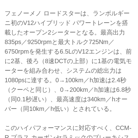
フェノーメノ ロードスターは、ランボルギー
ニ初のV12ハイブリッド パワートレーンを搭
載したオープン2シーターとなる。最高出力
835ps／9250rpmと最大トルク725Nm／
6750rpmを発生する6.5LのV12エンジンは、前
に2基、後ろ（8速DCTの上部）に1基の電気モ
ーターを組み合わせ、システムの総出力は
1080psに達する。0→100km／h加速は2.4秒
（クーペと同じ）、0→200km／h加速は6.8秒
（同0.1秒遅い）、最高速度は340km／hオー
バー（同10km／h低い）とされている。
このハイパフォーマンスに対応すべく、CCM-
R プラス カーボンセラミックのブレーキシス