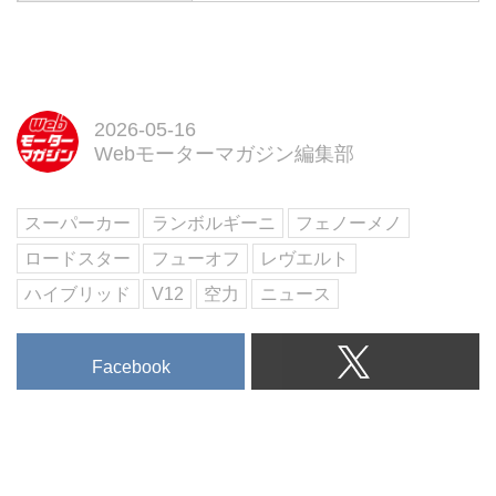
【第一特集】ニューSUVの現在地
とその先
【第二特集】THE SUPER
CAR…アストンマーティンDBX
S & ヴァンテージS
【特別企画】ランボルギーニ ミ
2026-05-16
Webモーターマガジン編集部
ウラ60周年 ほか
試し読み
＜内容紹介＞
スーパーカー
ランボルギーニ
フェノーメノ
6月号の第一特集は、電動化と高
級化で激変する「ニューSUVの現
ロードスター
フューオフ
レヴエルト
在地とその先」。PHEVのディフ
ハイブリッド
V12
空力
ニュース
ェンダーやポルシェのBEV、復活
のホンダCR-Vまで徹...
Facebook