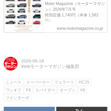
ドパワートレインを搭載し、伝説
Motor Magazine（モーターマガジ
的な「F40」をモチーフに開発。
ン）2026年7月号
マラネッロが描く未来のフェラー
特別定価 1,740円（本体 1,582
リ像を示す1台となっている。
円）
＜創刊70周年記念特大号＞
www.motormagazine.co.jp
【特集】「最新国産車大全
2026」Part1 最新＆熟成モデル試
乗編 Part2 アルバム編
【特別企画】ニッポンの軽自動車
論 ／ SUBARU Boxer Rally
spec.Zのデビュー戦密着
2026-05-18
Webモーターマガジン編集部
試し読み
＜内容紹介＞
7月号の特集「最新国産車大全
ニュース
スーパーカー
フェラーリ
HC25
2026」では、世界が揺らぐ時代
でも進化する日本車の現在地を総
ワンオフ
F8
スパイダー
オープン
V8
覧。日産エルグランド・プロトタ
ツインターボ
イプやマツ...