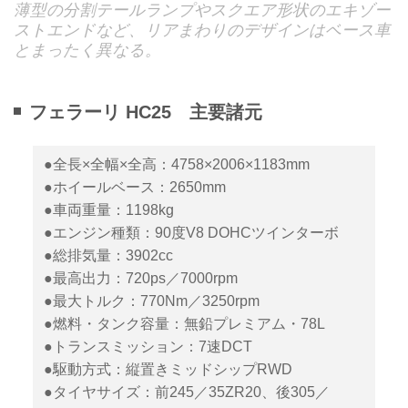
薄型の分割テールランプやスクエア形状のエキゾー
ストエンドなど、リアまわりのデザインはベース車
とまったく異なる。
フェラーリ HC25 主要諸元
●全長×全幅×全高：4758×2006×1183mm
●ホイールベース：2650mm
●車両重量：1198kg
●エンジン種類：90度V8 DOHCツインターボ
●総排気量：3902cc
●最高出力：720ps／7000rpm
●最大トルク：770Nm／3250rpm
●燃料・タンク容量：無鉛プレミアム・78L
●トランスミッション：7速DCT
●駆動方式：縦置きミッドシップRWD
●タイヤサイズ：前245／35ZR20、後305／