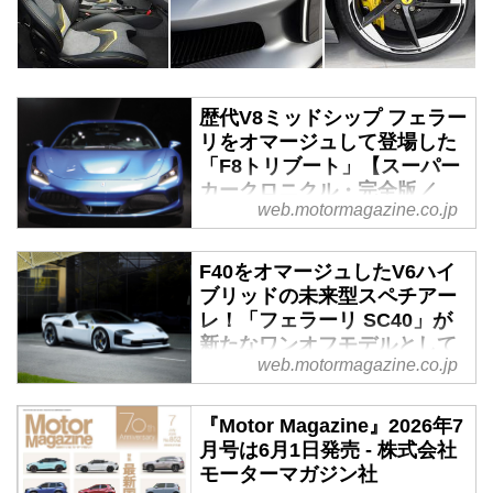
歴代V8ミッドシップ フェラー
リをオマージュして登場した
「F8トリブート」【スーパー
カークロニクル・完全版／
web.motormagazine.co.jp
071】 - Webモーターマガジ
ン
F40をオマージュしたV6ハイ
伝説として始まり、革新へと至っ
ブリッドの未来型スペチアー
たスーパーカーたち。1970年代
レ！「フェラーリ SC40」が
の懐かしいモデルから現代のハイ
新たなワンオフモデルとして
パースポーツまで紹介していこ
web.motormagazine.co.jp
登場 - Webモーターマガジン
う。今回は、2019年にV8ミッド
シップ フェラーリの新型として
フェラーリは、スペシャルプロジ
『Motor Magazine』2026年7
登場した、F8トリブートだ。
ェクトプログラムによる最新のワ
月号は6月1日発売 - 株式会社
ンオフモデル「SC40」を発表し
モーターマガジン社
た。ミッドシップV6ハイブリッ