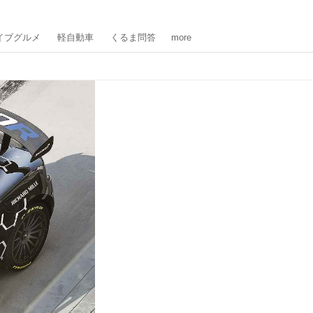
イブグルメ
軽自動車
くるま問答
more