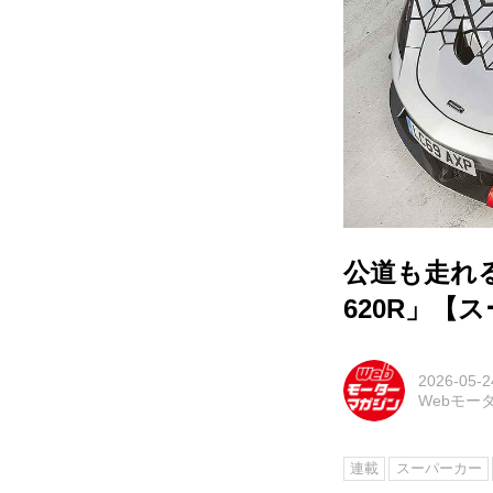
公道も走れ
620R」【
2026-05-2
Webモー
連載
スーパーカー