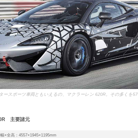
ースポーツ車両ともいえるの、マクラーレン 620R。その多くを570
20R 主要諸元
幅×全高：4557×1945×1195mm