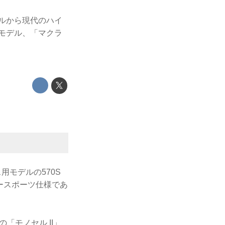
デルから現代のハイ
グモデル、「マクラ
用モデルの570S
ースポーツ仕様であ
「モノセル II」