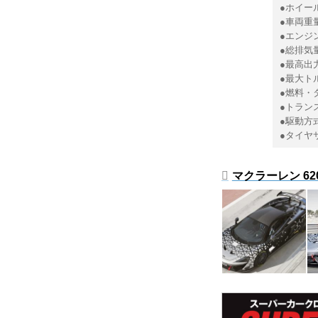
●ホイール
●車両重量
●エンジ
●総排気量
●最高出力：
●最大トル
●燃料・
●トラン
●駆動方
●タイヤサ
マクラーレン 62