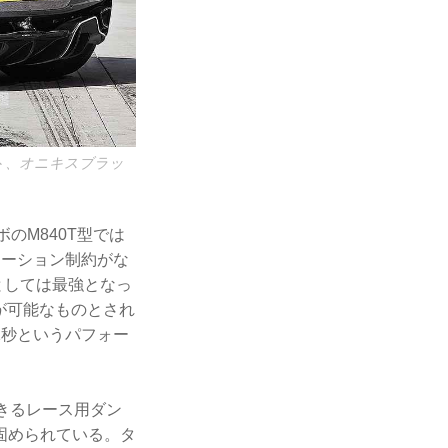
ト、オニキスブラッ
ボのM840T型では
ュレーション制約がな
としては最強となっ
トが可能なものとされ
8.1秒というパフォー
きるレース用ダン
固められている。タ