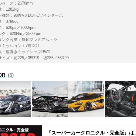
ベース：2670mm
：1282kg
ン種類：90度V8 DOHCツインターボ
：3799cc
620ps／7000rpm
ク：620Nm／3500rpm
タンク容量：無鉛プレミアム・72L
スミッション：7速DCT
式：縦置きミッドシップRWD
イズ：前225／35R19、後285／35R20
0R
5
『スーパーカークロニクル・完全版』は、