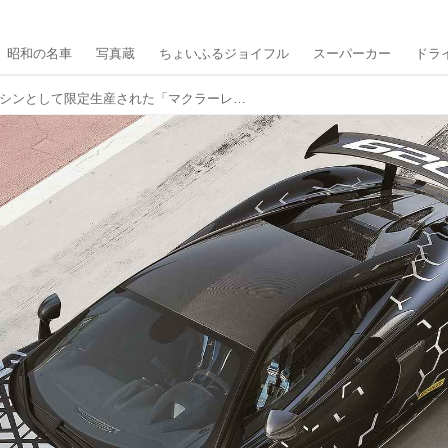
昭和の名車
写真蔵
ちょいふるジョイフル
スーパーカー
ドラ
公道も走れるGT4マシンとして限定生産された「マクラーレン 620R」【スーパーカークロニクル・完全版／094】