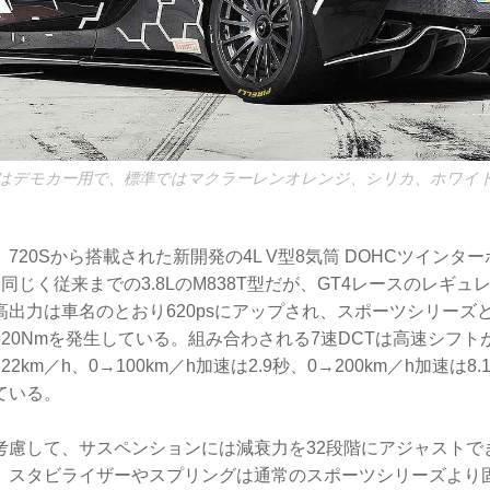
はデモカー用で、標準ではマクラーレンオレンジ、シリカ、ホワイ
720Sから搭載された新開発の4L V型8気筒 DOHCツインター
4と同じく従来までの3.8LのM838T型だが、GT4レースのレギ
高出力は車名のとおり620psにアップされ、スポーツシリーズ
20Nmを発生している。組み合わされる7速DCTは高速シフ
2km／h、0→100km／h加速は2.9秒、0→200km／h加速は
ている。
考慮して、サスペンションには減衰力を32段階にアジャストで
、スタビライザーやスプリングは通常のスポーツシリーズより