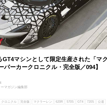
るGT4マシンとして限定生産された「マ
スーパーカークロニクル・完全版／094】
4
ターマガジン編集部
クロニクル
完全版
マクラーレン
620R
570S
GT4
720S
公道