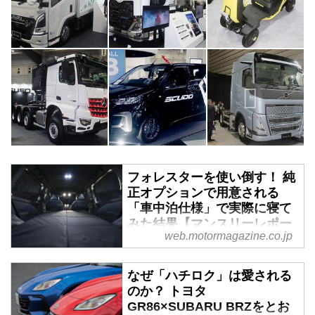
フォレスターを使い倒す！ 純
正オプションで用意される
「車中泊仕様」で実際に寝て
みた結果【マンスリーレポー
web.motormagazine.co.jp
ト／2】 - Webモーターマガ
ジン
なぜ「ハチロク」は愛される
前回の1.8Lターボを搭載した「フ
のか？ トヨタ
ォレスター スポーツEX」に続
GR86×SUBARU BRZをとお
き、第2回はストロングハイブリ