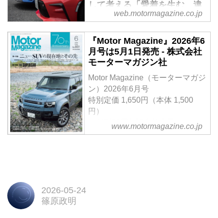
して考える「愛着を生む、違
ッドの「フォレスター Xブレイク
web.motormagazine.co.jp
いと奥深さ」【比較試乗】 -
S：HEV EX」にオプションを装
Webモーターマガジン
着したモデル。試乗車はアドベン
『Motor Magazine』2026年6
チャースタイルパッケージを備え
兄弟車のどちらかを選ぶとき、デ
月号は5月1日発売 - 株式会社
た車中泊仕様で、実際に使い倒
ザインの違いだけならカタログを
モーターマガジン社
し、車中泊も行ってみた。便利な
見れば十分だけだろう。でもそれ
装備を活かしたときに見えてくる
だけではつまらない。初代の86／
Motor Magazine（モーターマガジ
使い勝手やその快適性を検証しな
BRZもそうだったが、走行面にお
ン）2026年6月号
がら、フォレスターというSUVの
けるキャラクターの違いがよくわ
特別定価 1,650円（本体 1,500
本質に迫る。（Motor Magazine
かるからこそ選ぶ楽しさがあり、
円）
2026年5月号に掲載した内容を
悩まされ、惹きつけられ、愛着も
＜創刊70周年記念特大号＞
www.motormagazine.co.jp
Web用に再編集）
湧くのかもしれない。
【第一特集】ニューSUVの現在地
（MotorMagazine 2025年9月号よ
とその先
り）
【第二特集】THE SUPER
CAR…アストンマーティンDBX
S & ヴァンテージS
【特別企画】ランボルギーニ ミ
2026-05-24
篠原政明
ウラ60周年 ほか
試し読み