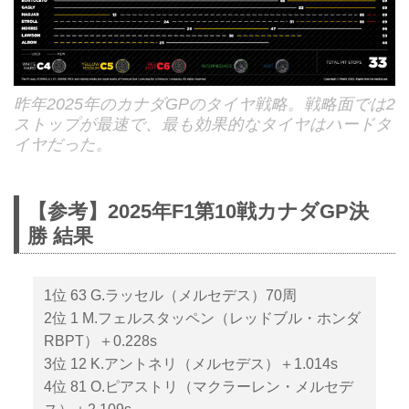
昨年2025年のカナダGPのタイヤ戦略。戦略面では2
ストップが最速で、最も効果的なタイヤはハードタ
イヤだった。
【参考】2025年F1第10戦カナダGP決
勝 結果
1位 63 G.ラッセル（メルセデス）70周
2位 1 M.フェルスタッペン（レッドブル・ホンダ
RBPT）＋0.228s
3位 12 K.アントネリ（メルセデス）＋1.014s
4位 81 O.ピアストリ（マクラーレン・メルセデ