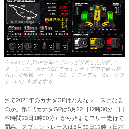
今年のカナダGPを前にピレリが公表した分析デー
タ。レリは、カナダGPでラインナップ中で最も柔
らかい3種類（ハード＝C3、ミディアム＝C4、ソフ
ト＝C5）を供給する。
さて2025年のカナダGPはどんなレースとなる
のか。第5戦カナダGPは5月22日12時30分（日
本時間23日1時30分）から始まるフリー走行で
開幕、スプリントレースは5月23日12時（日本