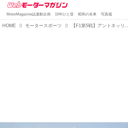
MotorMagazine誌連動企画
10年ひと昔
昭和の名車
写真蔵
HOME
モータースポーツ
【F1第5戦】アントネッリの4戦連続ポールトゥウインなるか