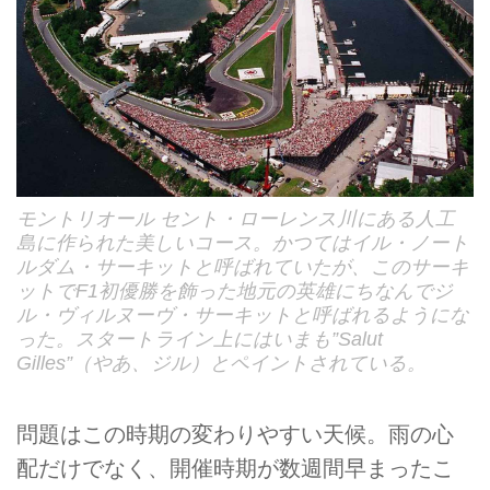
モントリオール セント・ローレンス川にある人工
島に作られた美しいコース。かつてはイル・ノート
ルダム・サーキットと呼ばれていたが、このサーキ
ットでF1初優勝を飾った地元の英雄にちなんでジ
ル・ヴィルヌーヴ・サーキットと呼ばれるようにな
った。スタートライン上にはいまも”Salut
Gilles”（やあ、ジル）とペイントされている。
問題はこの時期の変わりやすい天候。雨の心
配だけでなく、開催時期が数週間早まったこ