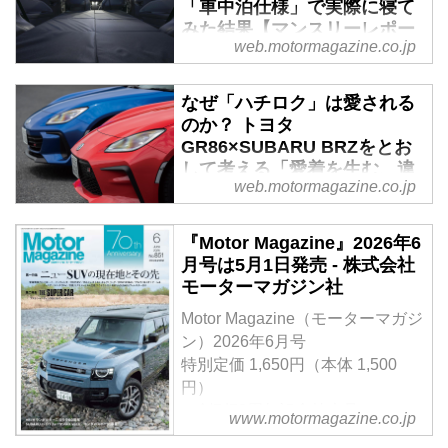
「車中泊仕様」で実際に寝て
みた結果【マンスリーレポー
web.motormagazine.co.jp
ト／2】 - Webモーターマガ
ジン
なぜ「ハチロク」は愛される
前回の1.8Lターボを搭載した「フ
のか？ トヨタ
ォレスター スポーツEX」に続
GR86×SUBARU BRZをとお
き、第2回はストロングハイブリ
して考える「愛着を生む、違
ッドの「フォレスター Xブレイク
web.motormagazine.co.jp
いと奥深さ」【比較試乗】 -
S：HEV EX」にオプションを装
Webモーターマガジン
着したモデル。試乗車はアドベン
『Motor Magazine』2026年6
チャースタイルパッケージを備え
兄弟車のどちらかを選ぶとき、デ
月号は5月1日発売 - 株式会社
た車中泊仕様で、実際に使い倒
ザインの違いだけならカタログを
モーターマガジン社
し、車中泊も行ってみた。便利な
見れば十分だけだろう。でもそれ
装備を活かしたときに見えてくる
だけではつまらない。初代の86／
Motor Magazine（モーターマガジ
使い勝手やその快適性を検証しな
BRZもそうだったが、走行面にお
ン）2026年6月号
がら、フォレスターというSUVの
けるキャラクターの違いがよくわ
特別定価 1,650円（本体 1,500
本質に迫る。（Motor Magazine
かるからこそ選ぶ楽しさがあり、
円）
2026年5月号に掲載した内容を
悩まされ、惹きつけられ、愛着も
＜創刊70周年記念特大号＞
www.motormagazine.co.jp
Web用に再編集）
湧くのかもしれない。
【第一特集】ニューSUVの現在地