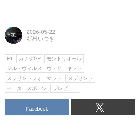
（MotorMagazine 2025年9月号よ
とその先
り）
【第二特集】THE SUPER
CAR…アストンマーティンDBX
S & ヴァンテージS
【特別企画】ランボルギーニ ミ
2026-05-22
新村いつき
ウラ60周年 ほか
試し読み
＜内容紹介＞
F1
カナダGP
モントリオール
6月号の第一特集は、電動化と高
級化で激変する「ニューSUVの現
ジル・ヴィルヌーヴ・サーキット
在地とその先」。PHEVのディフ
スプリントフォーマット
スプリント
ェンダーやポルシェのBEV、復活
モータースポーツ
プレビュー
のホンダCR-Vまで徹...
Facebook