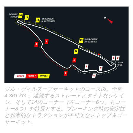
ジル・ヴィルヌーブサーキットのコース図。全長
4.361 km 。連続するストレートとタイトなシケイ
ン、そして14のコーナー（左コーナー6つ、右コー
ナー8つ）を特長とする。ブレーキング時の安定性
と効率的なトラクションが不可欠なストップ＆ゴー
サーキット。