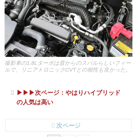
撮影車の1.8Lターボは昔からのスバルらしいフィー
ルで、リニアトロニックCVTとの相性も良かった。
▶︎▶︎▶︎次ページ：やはりハイブリッド
の人気は高い
次ページ