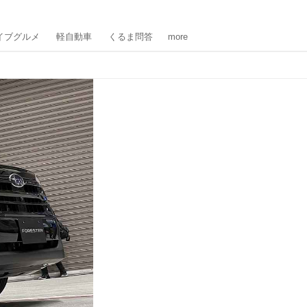
イブグルメ
軽自動車
くるま問答
more