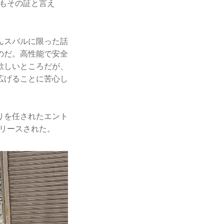
のもその証と言え
んスバルに限った話
のだ。高性能で安全
欲しいところだが、
広げることに苦心し
りを任されたエント
リリースされた。