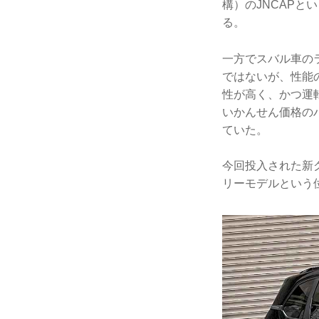
構）のJNCAP
る。
一方でスバル車の
ではないが、性能
性が高く、かつ運
いかんせん価格の
ていた。
今回投入された新
リーモデルという位