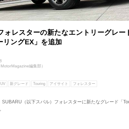
Uがフォレスターの新たなエントリーグレー
ーリングEX」を追加
8
otorMagazine編集部）
SUV
新グレード
Touring
アイサイト
フォレスター
に、SUBARU（以下スバル）フォレスターに新たなグレード「Tourin
。