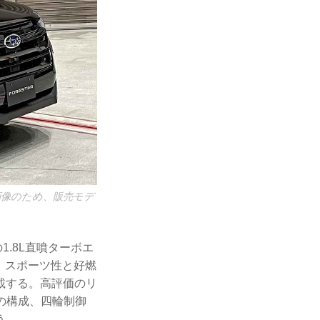
の画像のため、販売モデ
1.8L直噴ターボエ
と、スポーツ性と好燃
載する。高評価のリ
の構成、四輪制御
う。