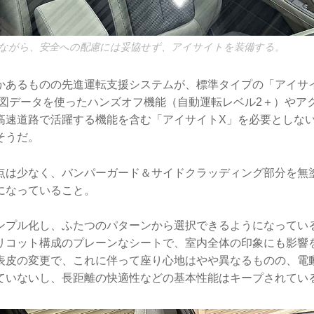
ながら、安全への配慮には妥協せず、アイサイトを装備する。
かあるものの先進運転支援システムが、標準タイプの「アイサ
地図データを使ったハンズオフ機能（自動運転レベル2＋）やア
高速道路で活躍する機能を含む「アイサイトX」を必要としな
そうだ。
点は少なく、バンパーガード＆サイドクラッディング部分を無
になっていること。
ンプル化し、ふたつのパターンから選択できるようになってい
リコット構成のプレーンなシートで、室内全体の印象にも影響
表皮の変更で、これに伴って座り心地はやや異なるものの、電
ていないし、長距離の快適性などの基本性能はキープされてい