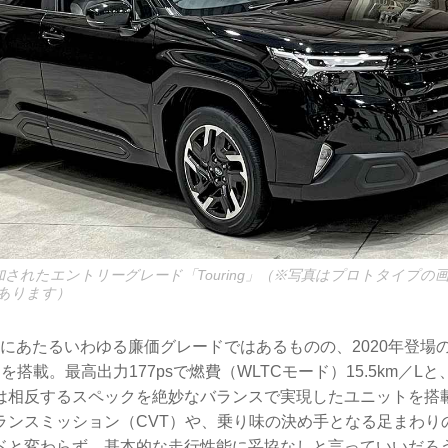
に追加されたエントリーグレード「Touring」（※写真はプロトタイプ
あります）
位にあたるいわゆる廉価グレードではあるものの、2020年登場の
を搭載。最高出力177psで燃費（WLTCモード）15.5km／L
は相反するスペックを絶妙なバランスで実現したユニットを搭
ランスミッション（CVT）や、乗り味の決め手となる足まわり
ドと変わらず、基本的な走行性能に妥協なしと言っていいだろ