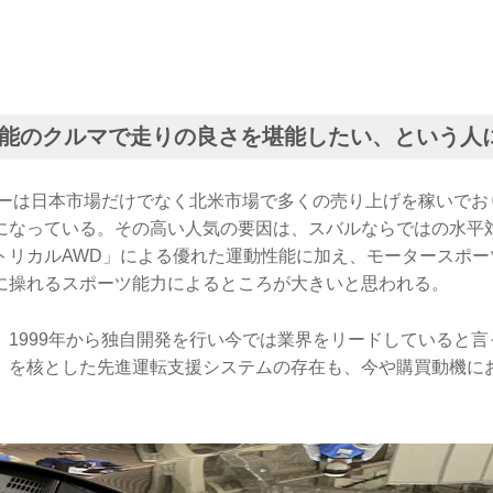
能のクルマで走りの良さを堪能したい、という人
ターは日本市場だけでなく北米市場で多くの売り上げを稼いでお
になっている。その高い人気の要因は、スバルならではの水平
トリカルAWD」による優れた運動性能に加え、モータースポー
に操れるスポーツ能力によるところが大きいと思われる。
、1999年から独自開発を行い今では業界をリードしていると
」を核とした先進運転支援システムの存在も、今や購買動機に