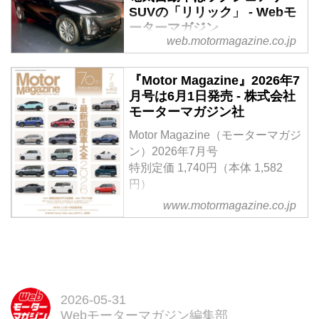
SUVの「リリック」 - Webモ
の高性能モデル「リリック
ーターマガジン
V（CADILLAC LYRIQ-V）」の販
web.motormagazine.co.jp
売を開始すると発表した。
2023年にキャデラック初の電気
自動車として登場した「リリック
『Motor Magazine』2026年7
（LYRIQ）」の日本導入が開始さ
月号は6月1日発売 - 株式会社
れた。そのディテールを写真で紹
モーターマガジン社
介しよう。
Motor Magazine（モーターマガジ
ン）2026年7月号
特別定価 1,740円（本体 1,582
円）
＜創刊70周年記念特大号＞
www.motormagazine.co.jp
【特集】「最新国産車大全
2026」Part1 最新＆熟成モデル試
乗編 Part2 アルバム編
【特別企画】ニッポンの軽自動車
論 ／ SUBARU Boxer Rally
spec.Zのデビュー戦密着
2026-05-31
Webモーターマガジン編集部
試し読み