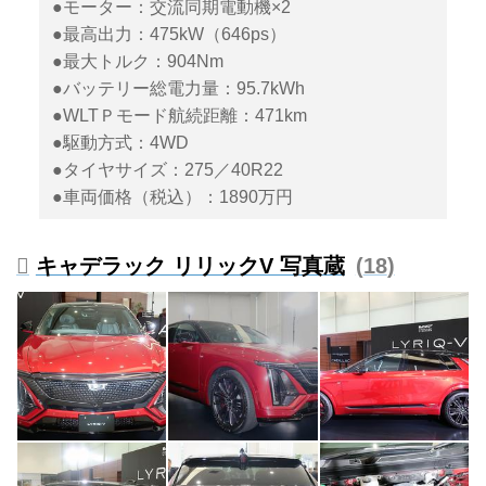
●モーター：交流同期電動機×2
●最高出力：475kW（646ps）
●最大トルク：904Nm
●バッテリー総電力量：95.7kWh
●WLTＰモード航続距離：471km
●駆動方式：4WD
●タイヤサイズ：275／40R22
●車両価格（税込）：1890万円
キャデラック リリックV 写真蔵
18