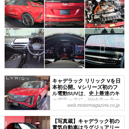
キャデラック リリック Vを日
本初公開。Vシリーズ初のフ
ル電動SUVは、史上最速のキ
ャデラックに - Webモーター
web.motormagazine.co.jp
マガジン
2026年3月25日、ゼネラルモータ
【写真蔵】キャデラック初の
ーズ・ジャパンは、キャデラック
電気自動車はラグジュアリー
初の電気自動車（BEV）リリック