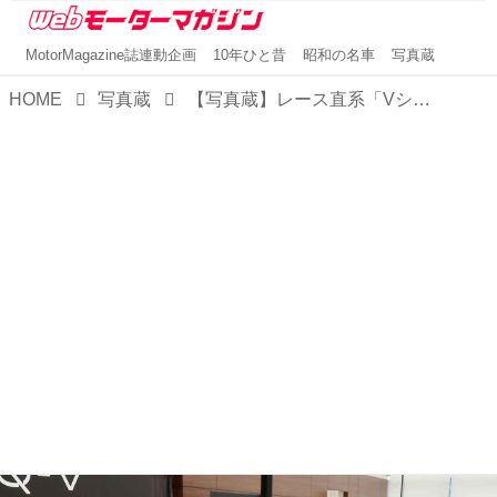
MotorMagazine誌連動企画
10年ひと昔
昭和の名車
写真蔵
HOME
写真蔵
【写真蔵】レース直系「Vシリーズ」の伝統を受け継ぐ、キャデラック リリックV