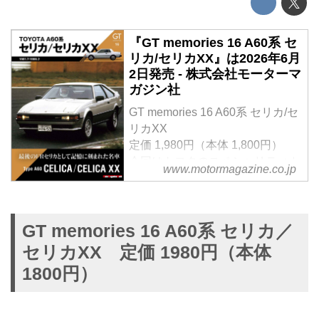
『GT memories 16 A60系 セ
リカ/セリカXX』は2026年6月
2日発売 - 株式会社モーターマ
ガジン社
GT memories 16 A60系 セリカ/セ
リカXX
定価 1,980円（本体 1,800円）
今回はトヨタのスペシャリティカ
www.motormagazine.co.jp
ーの地位を築いたセリカにスポッ
ト。そのラインナップと進化を当
時の貴重な写真とともに詳細解説
した資料性の高い保存本のシリー
GT memories 16 A60系 セリカ／
ズ第十六弾。
セリカXX 定価 1980円（本体
巻末には抜粋で各モデルの新車カ
1800円）
タログを掲載しています。
試し読み
＜内容紹介＞