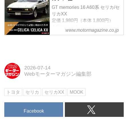
GT memories 16 A60系 セリカ/セ
リカXX
定価 1,980円（本体 1,800円）
今回はトヨタのスペシャリティカ
www.motormagazine.co.jp
ーの地位を築いたセリカにスポッ
ト。そのラインナップと進化を当
時の貴重な写真とともに詳細解説
した資料性の高い保存本のシリー
ズ第十六弾。
巻末には抜粋で各モデルの新車カ
2026-07-14
タログを掲載しています。
Webモーターマガジン編集部
試し読み
＜内容紹介＞
トヨタ
セリカ
セリカXX
MOOK
1970年に登場して以来、トヨタ
のスペシャリティカーの地位を築
いたセリカ。1977年には二代目
Facebook
となるA40系にモデルチェンジ
し、上級のXXもラインア...