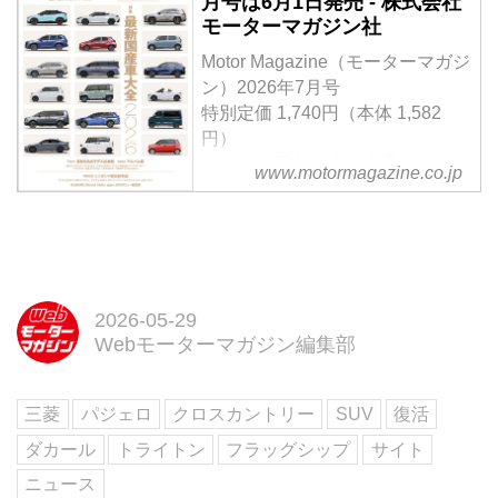
月号は6月1日発売 - 株式会社
下旬（予定）まで「ダカールラリ
モーターマガジン社
ー展」を開催中だ。2002年のダ
カールラリーで優勝したパジェロ
Motor Magazine（モーターマガジ
の実車が展示されているので、そ
ン）2026年7月号
のディテールを写真で紹介しよ
特別定価 1,740円（本体 1,582
う。
円）
＜創刊70周年記念特大号＞
www.motormagazine.co.jp
【特集】「最新国産車大全
2026」Part1 最新＆熟成モデル試
乗編 Part2 アルバム編
【特別企画】ニッポンの軽自動車
論 ／ SUBARU Boxer Rally
spec.Zのデビュー戦密着
2026-05-29
Webモーターマガジン編集部
試し読み
＜内容紹介＞
7月号の特集「最新国産車大全
三菱
パジェロ
クロスカントリー
SUV
復活
2026」では、世界が揺らぐ時代
でも進化する日本車の現在地を総
ダカール
トライトン
フラッグシップ
サイト
覧。日産エルグランド・プロトタ
ニュース
イプやマツ...