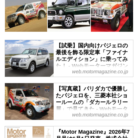
【試乗】国内向けパジェロの
最後を飾る限定車「ファイナ
ルエディション」に乗ってみ
た！ - Webモーターマガジン
web.motormagazine.co.jp
2019年8月に国内向けモデルの生
産が終了するパジェロに特別装備
【写真蔵】パリダカで優勝し
を備えた限定車が登場。販売台数
たパジェロを、三菱本社ショ
は700台のみとなっているので、
ールームの「ダカールラリー
さっそく岡本幸一郎レポーターの
展」で見てきた - Webモータ
試乗レポートをお届けする。（ホ
web.motormagazine.co.jp
ーマガジン
リデーオート2019年7月号より）
東京・芝浦にある三菱自動車の本
『Motor Magazine』2026年7
社ショールームでは、2021年6月