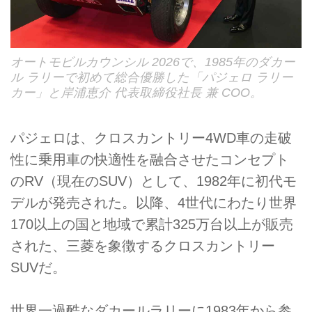
オートモビルカウンシル 2026で、1985年のダカー
ル ラリーで初めて総合優勝した「パジェロ ラリー
カー」と岸浦恵介 代表取締役社長 兼 COO。
パジェロは、クロスカントリー4WD車の走破
性に乗用車の快適性を融合させたコンセプト
のRV（現在のSUV）として、1982年に初代モ
デルが発売された。以降、4世代にわたり世界
170以上の国と地域で累計325万台以上が販売
された、三菱を象徴するクロスカントリー
SUVだ。
世界一過酷なダカールラリーに1983年から参