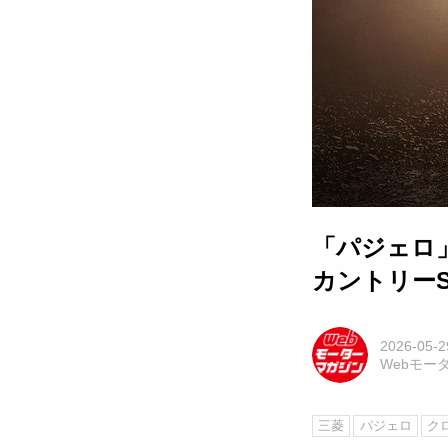
「パジェロ
カントリー
2026-05-2
Webモー
三菱
パジェロ
ク