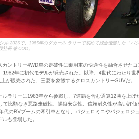
ル 2026で、1985年のダカール ラリーで初めて総合優勝した「パ
社長 兼 COO。
スカントリー4WD車の走破性に乗用車の快適性を融合させたコ
、1982年に初代モデルが発売された。以降、4世代にわたり世界
以上が販売された、三菱を象徴するクロスカントリーSUVだ。
ルラリーに1983年から参戦し、7連覇を含む通算12勝を上
として比類なき悪路走破性、操縦安定性、信頼耐久性が高い評価
90年代のRVブームの牽引車となり、パジェロミニやパジェロジ
デルも登場した。