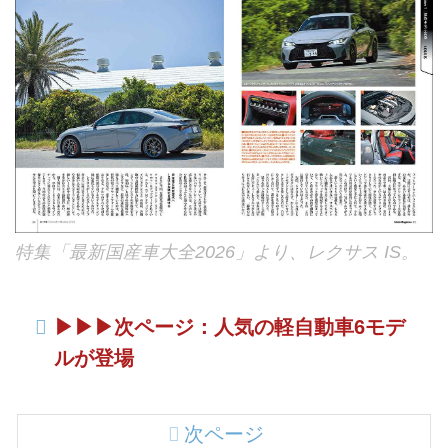
特集「最新国産車大全2026」より、レクサス IS。
▶▶▶次ページ：人気の軽自動車6モデ
ルが登場
次ページ