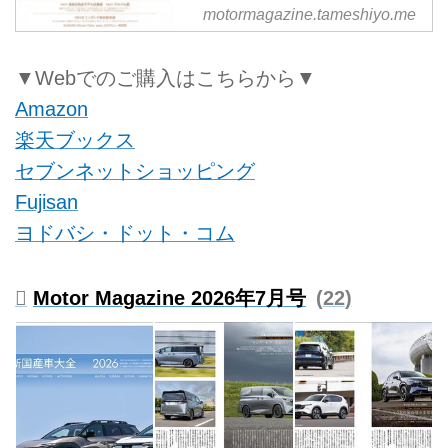
bZ4X ツーリング／SUBARU ト
motormagazine.tameshiyo.me
レイルシーカー／レクサス IS／三
菱 デリカD:5／トヨタ GRヤリス
▼Webでのご購入はこちらから▼
& GRカローラほか
Part 2 最新国産車アルバム2026
Amazon
【特別企画】
楽天ブックス
『軽自動車の世界が面白い』
三菱 デリカミニ × ホンダ N-BOX
セブンネットショッピング
ホンダ N-ONE×ダイハツ コペン
Fujisan
スズキ アルト × ワゴンR
ヨドバシ・ドット・コム
【スペシャルレポート】
SUBARU の全日本ラリーに密
着 SUBARU Boxer Rally Spec.Z
Motor Magazine 2026年7月号
22