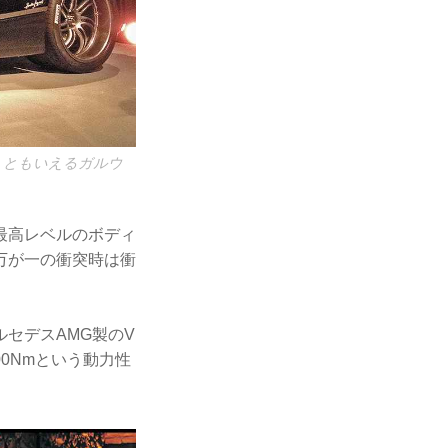
」ともいえるガルウ
最高レベルのボディ
万が一の衝突時は衝
セデスAMG製のV
00Nmという動力性