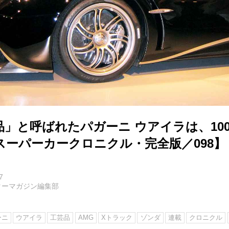
品」と呼ばれたパガーニ ウアイラは、10
スーパーカークロニクル・完全版／098】
7
ターマガジン編集部
ーニ
ウアイラ
工芸品
AMG
Xトラック
ゾンダ
連載
クロニクル