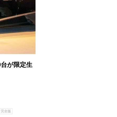
0台が限定生
完全版