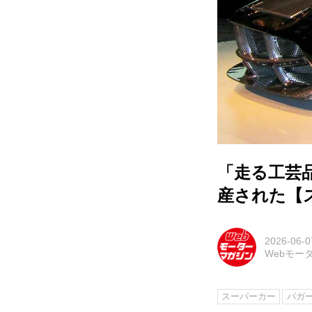
「走る工芸
産された【
2026-06-0
Webモー
スーパーカー
パガ