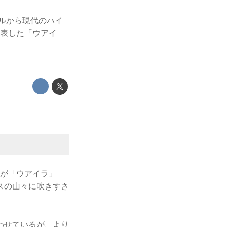
デルから現代のハイ
発表した「ウアイ
のが「ウアイラ」
スの山々に吹きすさ
わせているが、より