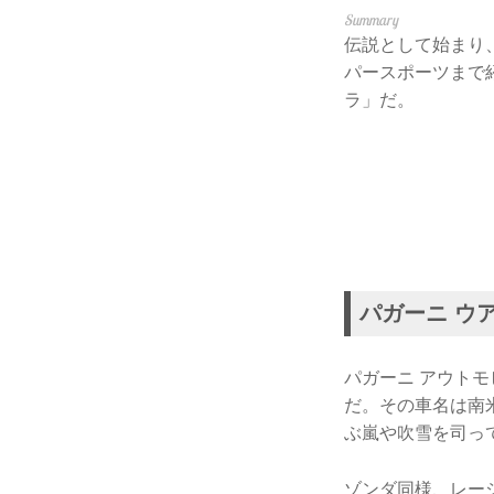
伝説として始まり
パースポーツまで
ラ」だ。
パガーニ ウアイ
パガーニ アウトモ
だ。その車名は南
ぶ嵐や吹雪を司っ
ゾンダ同様、レー