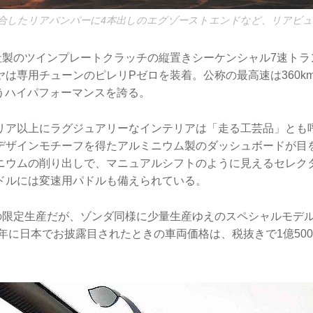
合したリアバンパーに4本出しのエグゾーストエンドなど、リアビュ
社製のツインプレートクラッチの縦置きシーケンシャル7速トラ
は専用チューンのピレリPゼロを装着。公称の最高速は360km／
いうハイパフォーマンスを誇る。
リア以上にラグジュアリーなインテリアは「走る工芸品」とも
デザインモチーフを得たアルミニウム製のダッシュボードが目
ニウムの削り出しで、マニュアルシフトのように見えるセレク
ドルには変速用パドルも備えられている。
台の限定生産だが、ゾンダ同様に少量生産ゆえのスペシャルモデ
3年に日本でお披露目されたときの車両価格は、税抜きで1億50