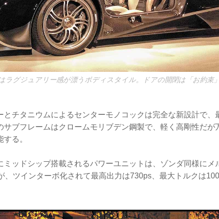
はラグジュアリー感が漂うボディスタイル。ドアの開閉は「お約束
ーとチタニウムによるセンターモノコックは完全な新設計で、
のサブフレームはクロームモリブデン鋼製で、軽く高剛性だが
能する。
にミッドシップ搭載されるパワーユニットは、ゾンダ同様にメル
だが、ツインターボ化されて最高出力は730ps、最大トルクは10