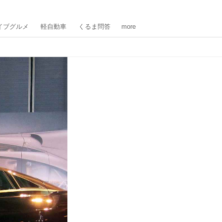
イブグルメ
軽自動車
くるま問答
more