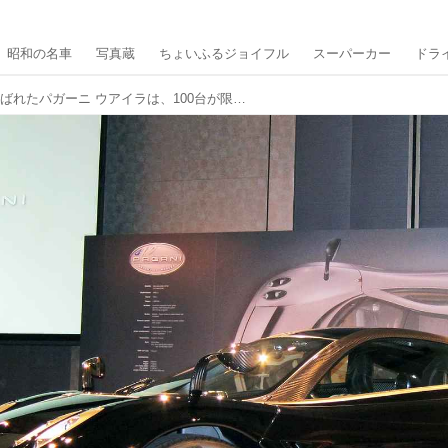
昭和の名車
写真蔵
ちょいふるジョイフル
スーパーカー
ドラ
「走る工芸品」と呼ばれたパガーニ ウアイラは、100台が限定生産された【スーパーカークロニクル・完全版／098】