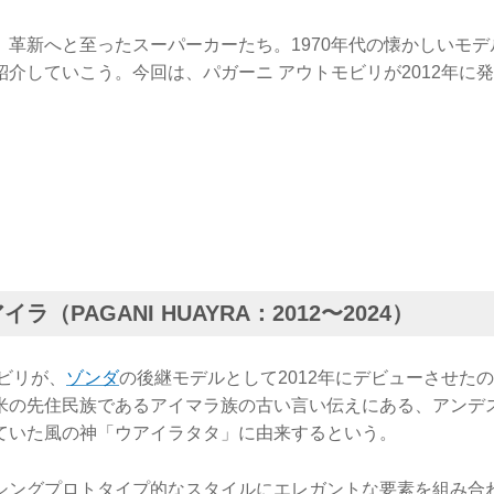
、革新へと至ったスーパーカーたち。1970年代の懐かしいモ
紹介していこう。今回は、パガーニ アウトモビリが2012年に
ラ（PAGANI HUAYRA：2012〜2024）
ビリが、
ゾンダ
の後継モデルとして2012年にデビューさせた
米の先住民族であるアイマラ族の古い言い伝えにある、アンデ
ていた風の神「ウアイラタタ」に由来するという。
シングプロトタイプ的なスタイルにエレガントな要素を組み合