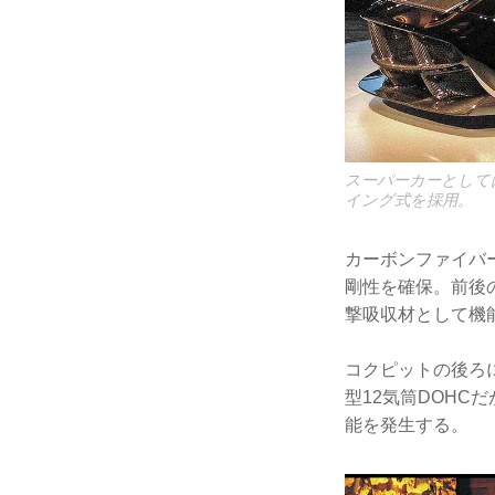
スーパーカーとして
イング式を採用。
カーボンファイバ
剛性を確保。前後
撃吸収材として機
コクピットの後ろ
型12気筒DOHC
能を発生する。