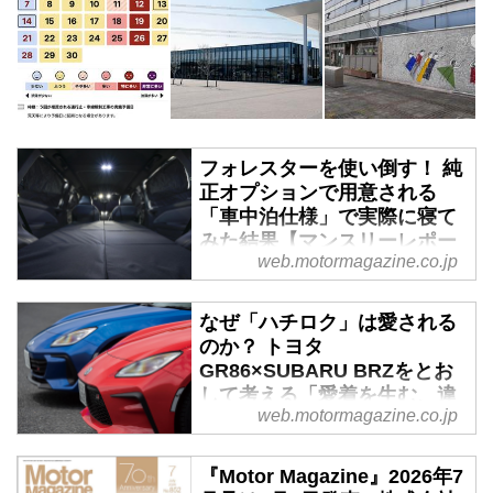
フォレスターを使い倒す！ 純
正オプションで用意される
「車中泊仕様」で実際に寝て
みた結果【マンスリーレポー
web.motormagazine.co.jp
ト／2】 - Webモーターマガ
ジン
なぜ「ハチロク」は愛される
前回の1.8Lターボを搭載した「フ
のか？ トヨタ
ォレスター スポーツEX」に続
GR86×SUBARU BRZをとお
き、第2回はストロングハイブリ
して考える「愛着を生む、違
ッドの「フォレスター Xブレイク
web.motormagazine.co.jp
いと奥深さ」【比較試乗】 -
S：HEV EX」にオプションを装
Webモーターマガジン
着したモデル。試乗車はアドベン
『Motor Magazine』2026年7
チャースタイルパッケージを備え
兄弟車のどちらかを選ぶとき、デ