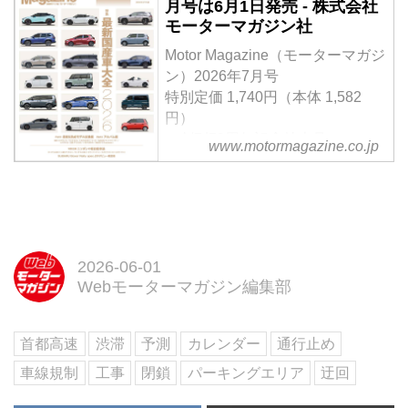
月号は6月1日発売 - 株式会社
た車中泊仕様で、実際に使い倒
ザインの違いだけならカタログを
モーターマガジン社
し、車中泊も行ってみた。便利な
見れば十分だけだろう。でもそれ
装備を活かしたときに見えてくる
だけではつまらない。初代の86／
Motor Magazine（モーターマガジ
使い勝手やその快適性を検証しな
BRZもそうだったが、走行面にお
ン）2026年7月号
がら、フォレスターというSUVの
けるキャラクターの違いがよくわ
特別定価 1,740円（本体 1,582
本質に迫る。（Motor Magazine
かるからこそ選ぶ楽しさがあり、
円）
2026年5月号に掲載した内容を
悩まされ、惹きつけられ、愛着も
＜創刊70周年記念特大号＞
www.motormagazine.co.jp
Web用に再編集）
湧くのかもしれない。
【特集】「最新国産車大全
（MotorMagazine 2025年9月号よ
2026」Part1 最新＆熟成モデル試
り）
乗編 Part2 アルバム編
【特別企画】ニッポンの軽自動車
論 ／ SUBARU Boxer Rally
spec.Zのデビュー戦密着
2026-06-01
Webモーターマガジン編集部
試し読み
＜内容紹介＞
7月号の特集「最新国産車大全
首都高速
渋滞
予測
カレンダー
通行止め
2026」では、世界が揺らぐ時代
でも進化する日本車の現在地を総
車線規制
工事
閉鎖
パーキングエリア
迂回
覧。日産エルグランド・プロトタ