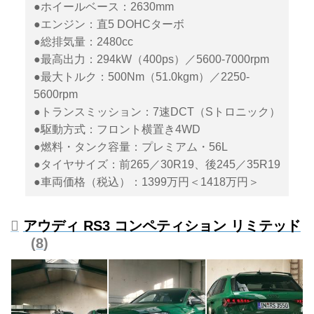
●ホイールベース：2630mm
●エンジン：直5 DOHCターボ
●総排気量：2480cc
●最高出力：294kW（400ps）／5600-7000rpm
●最大トルク：500Nm（51.0kgm）／2250-
5600rpm
●トランスミッション：7速DCT（Sトロニック）
●駆動方式：フロント横置き4WD
●燃料・タンク容量：プレミアム・56L
●タイヤサイズ：前265／30R19、後245／35R19
●車両価格（税込）：1399万円＜1418万円＞
アウディ RS3 コンペティション リミテッド
8