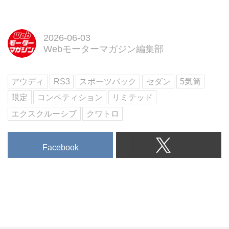
乗編 Part2 アルバム編
【特別企画】ニッポンの軽自動車
論 ／ SUBARU Boxer Rally
spec.Zのデビュー戦密着
2026-06-03
Webモーターマガジン編集部
試し読み
＜内容紹介＞
7月号の特集「最新国産車大全
アウディ
RS3
スポーツバック
セダン
5気筒
2026」では、世界が揺らぐ時代
でも進化する日本車の現在地を総
限定
コンペティション
リミテッド
覧。日産エルグランド・プロトタ
エクスクルーシブ
クワトロ
イプやマツ...
Facebook