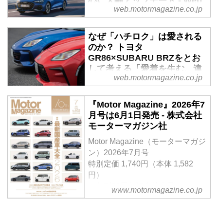
心に大幅アップデート - Web
web.motormagazine.co.jp
モーターマガジン
2025年2月19日、アウディジャパ
なぜ「ハチロク」は愛される
ンはプレミアムコンパクト ハッ
のか？ トヨタ
チバック／セダンのS3／RS3を
GR86×SUBARU BRZをとお
大幅にアップデートしてマイナー
して考える「愛着を生む、違
チェンジし、発売を開始する。
web.motormagazine.co.jp
いと奥深さ」【比較試乗】 -
Webモーターマガジン
『Motor Magazine』2026年7
兄弟車のどちらかを選ぶとき、デ
月号は6月1日発売 - 株式会社
ザインの違いだけならカタログを
モーターマガジン社
見れば十分だけだろう。でもそれ
だけではつまらない。初代の86／
Motor Magazine（モーターマガジ
BRZもそうだったが、走行面にお
ン）2026年7月号
けるキャラクターの違いがよくわ
特別定価 1,740円（本体 1,582
かるからこそ選ぶ楽しさがあり、
円）
悩まされ、惹きつけられ、愛着も
＜創刊70周年記念特大号＞
www.motormagazine.co.jp
湧くのかもしれない。
【特集】「最新国産車大全
（MotorMagazine 2025年9月号よ
2026」Part1 最新＆熟成モデル試
り）