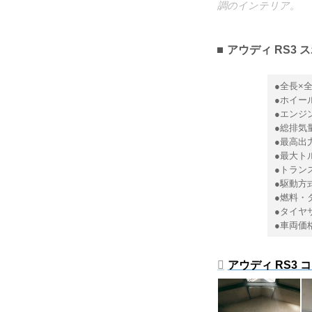
調のインテリア。
アウディ RS3
●全長×全幅
●ホイール
●エンジン
●総排気量
●最高出力：
●最大トルク
●トラン
●駆動方
●燃料・
●タイヤサ
●車両価格
アウディ RS3