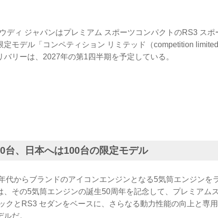
、アウディ ジャパンはプレミアム スポーツコンパクトのRS3 ス
モデル「コンペティション リミテッド（competition limi
バリーは、2027年の第1四半期を予定している。
50台、日本へは100台の限定モデル
80年代からブランドのアイコンエンジンとなる5気筒エンジンを
は、その5気筒エンジンの誕生50周年を記念して、プレミアム
バックとRS3 セダンをベースに、さらなる動力性能の向上と専
デルだ。