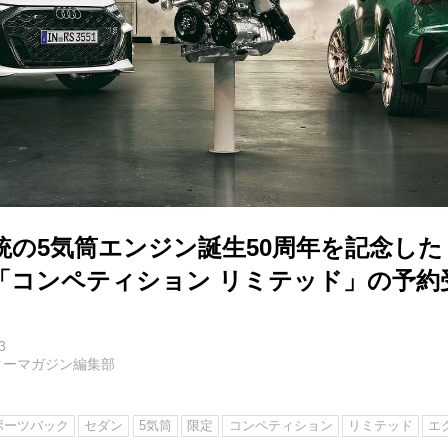
の5気筒エンジン誕生50周年を記念した
「コンペティション リミテッド」の予約
3
ターマガジン編集部
ポーツバック
セダン
5気筒
限定
コンペティション
リミテッド
エ