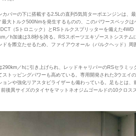
カバーの下に搭載する2.5Lの直列5気筒ターボエンジンは、
ps）／最大トルク500Nmを発生するものの、このパワースペック
DCT（Sトロニック）とRSトルクスプリッターを備えた4W
0km／h加速は3.8秒を誇る。RSスポーツエキゾーストシステム
ンドを際立たせるため、ファイアウオール（バルクヘッド）周
290km／hに引き上げられ、レッドキャリパーのRSセラミ
てストッピングパワーも高めている。専用開発された3ウエイ
ョンや強化リアスタビライザーも備わっている。足もとは、前26
という前後異サイズのタイヤをマットネオジムゴールドの10クロス