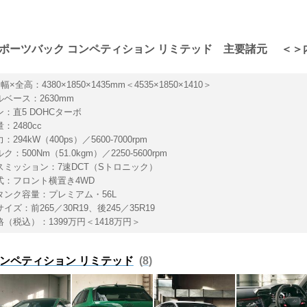
 スポーツバック コンペティション リミテッド 主要諸元 ＜
×全高：4380×1850×1435mm＜4535×1850×1410＞
ベース：2630mm
：直5 DOHCターボ
：2480cc
294kW（400ps）／5600-7000rpm
：500Nm（51.0kgm）／2250-5600rpm
スミッション：7速DCT（Sトロニック）
式：フロント横置き4WD
タンク容量：プレミアム・56L
イズ：前265／30R19、後245／35R19
（税込）：1399万円＜1418万円＞
 コンペティション リミテッド
8