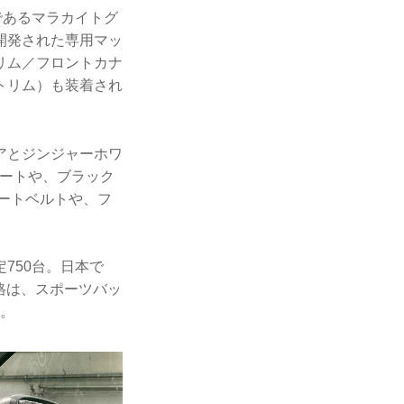
であるマラカイトグ
開発された専用マッ
リム／フロントカナ
トリム）も装着され
アとジンジャーホワ
シートや、ブラック
ートベルトや、フ
定750台。日本で
価格は、スポーツバッ
み。