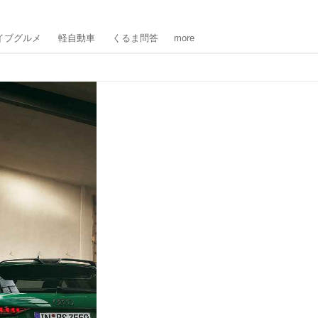
イブグルメ
軽自動車
くるま問答
more