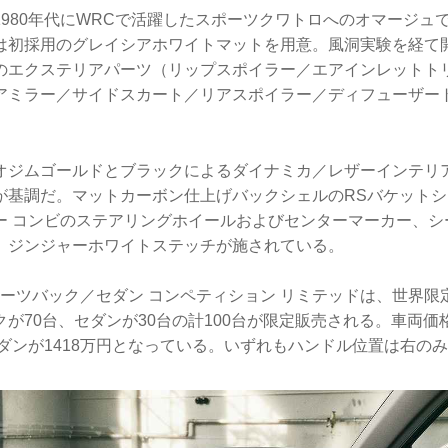
1980年代にWRCで活躍したスポーツクワトロへのオマージュ
では初採用のグレイシアホワイトマットを用意。風洞実験を経て
のエクステリアパーツ（リップスポイラー／エアインレットト
アミラー／サイドスカート／リアスポイラー／ディフューザー
オジムゴールドとブラックによるダイナミカ／レザーインテリ
が基調だ。マットカーボン仕上げバックシェルのRSバケット
ー コンビのステアリングホイールおよびセンターマーカー、シ
、ジンジャーホワイトステッチが施されている。
スポーツバック／セダン コンペティション リミテッドは、世界限
が70台、セダンが30台の計100台が限定販売される。車両
セダンが1418万円となっている。いずれもハンドル位置は右の