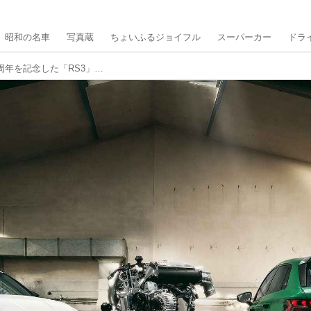
昭和の名車
写真蔵
ちょいふるジョイフル
スーパーカー
ドラ
アウディ伝統の5気筒エンジン誕生50周年を記念した「RS3」の限定モデル「コンペティション リミテッド」の予約受付を開始