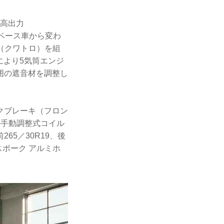
最高出力
はベース車から変わ
D（クワトロ）を組
により5気筒エンジ
囲の遮音材を調整し
ックブレーキ（フロン
の手動調整式コイル
5／30R19、後
スポーク アルミホ