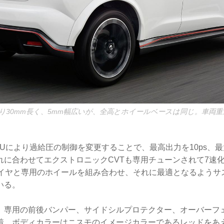
30mm長く、5mm幅広いが、全高とホイールベースは同じ。車両重量
Uにより過給圧の制御を変更することで、最高出力を10ps、最
れに合わせてエクストロニックCVTも専用チューンされて7速
タイヤと専用のホイールを組み合わせ、それに最適となるようサ
いる。
、専用の前後バンパー、サイドシルプロテクター、オーバーフ
着。ボディカラーはニスモのイメージカラーであるレッドをあ