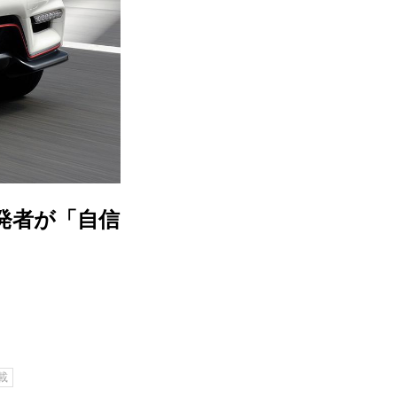
開発者が「自信
】
載