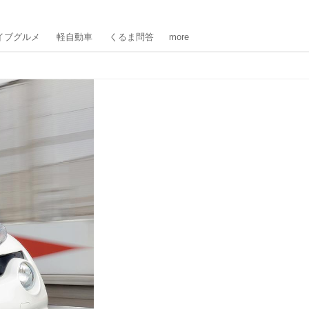
イブグルメ
軽自動車
くるま問答
more