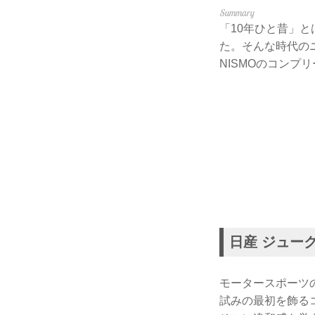
「10年ひと昔」
た。そんな時代の
NISMOのコンプ
日産 ジューク
モータースポーツ
試みの最初を飾る