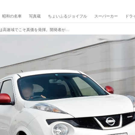
昭和の名車
写真蔵
ちょいふるジョイフル
スーパーカー
ドラ
日産 ジュークNISMOは高速域でこそ真価を発揮。開発者が「自信作」だと語ったパーツがあった【10年ひと昔の新車】