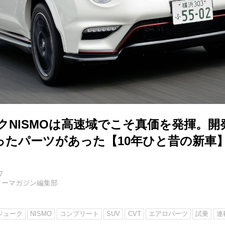
クNISMOは高速域でこそ真価を発揮。
ったパーツがあった【10年ひと昔の新車
7
ターマガジン編集部
ジューク
NISMO
コンプリート
SUV
CVT
エアロパーツ
試乗
連