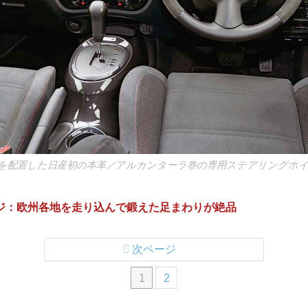
を配置した日産初の本革／アルカンターラ巻の専用ステアリングホイ
ページ：欧州各地を走り込んで鍛えた足まわりが絶品
次ページ
1
2