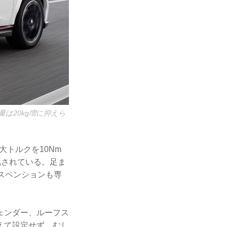
は20kg増に抑えら
大トルクを10Nm
化されている。足ま
スペンションも専
ェンダー、ルーフス
えて設定せず、むし