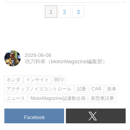
1
2
3
2026-06-06
功刀和幸（MotorMagazine編集部）
ホンダ
インサイト
BEV
アクティブノイズコントロール
試乗
CAR
新車
ニュース
MotorMagazine誌連動企画
新型車試乗
Facebook