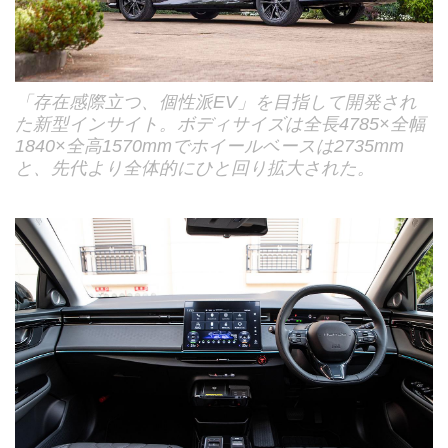
「存在感際立つ、個性派EV」を目指して開発され
た新型インサイト。ボディサイズは全長4785×全幅
1840×全高1570mmでホイールベースは2735mm
と、先代より全体的にひと回り拡大された。