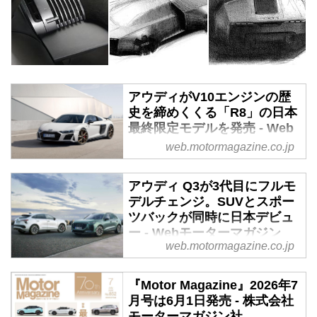
アウディがV10エンジンの歴
史を締めくくる「R8」の日本
最終限定モデルを発売 - Web
モーターマガジン
web.motormagazine.co.jp
アウディジャパンは2023年12月
14日、フラッグシップスポーツク
アウディ Q3が3代目にフルモ
ーペ「R8」の最終限定モデル
デルチェンジ。SUVとスポー
「Audi R8 Coupé Japan final
ツバックが同時に日本デビュ
edition（アウディ アールエイト
ー - Webモーターマガジン
web.motormagazine.co.jp
クーペ ジャパン ファイナル エデ
2026年5月19日、アウディジャパ
ィション）」を発売することを発
ンはプレミアムコンパクトSUVの
表した。
『Motor Magazine』2026年7
Q3とQ3スポーツバックをフルモ
月号は6月1日発売 - 株式会社
デルチェンジして販売を開始し
モーターマガジン社