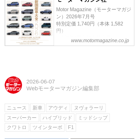
た。
Motor Magazine（モーターマガジ
ン）2026年7月号
特別定価 1,740円（本体 1,582
円）
＜創刊70周年記念特大号＞
www.motormagazine.co.jp
【特集】「最新国産車大全
2026」Part1 最新＆熟成モデル試
乗編 Part2 アルバム編
【特別企画】ニッポンの軽自動車
論 ／ SUBARU Boxer Rally
spec.Zのデビュー戦密着
2026-06-07
Webモーターマガジン編集部
試し読み
＜内容紹介＞
7月号の特集「最新国産車大全
ニュース
新車
アウディ
ヌヴォラーリ
2026」では、世界が揺らぐ時代
でも進化する日本車の現在地を総
スーパーカー
ハイブリッド
ミッドシップ
覧。日産エルグランド・プロトタ
クワトロ
ツインターボ
F1
イプやマツ...