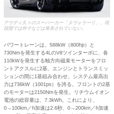
アウディ久々のスーパーカー「ヌヴォラーリ」。現
段階では外寸などは発表されていない。
パワートレーンは、588kW（800hp）と
730Nmを発生する4LのV8ツインターボに、各
110kWを発生する軸方向磁束モーターをフロ
ントアクスルに2基、エンジンとトランスミッ
ションの間に1基組み合わせ、システム最高出
力は736kW（1001ps）を誇る。フロントの2基
のモーターは2150Nmを発生。リチウムイオン
電池の総容量は、7.3kWh。これにより、
0→100km／h加速は2.6秒、0→200km／h加速