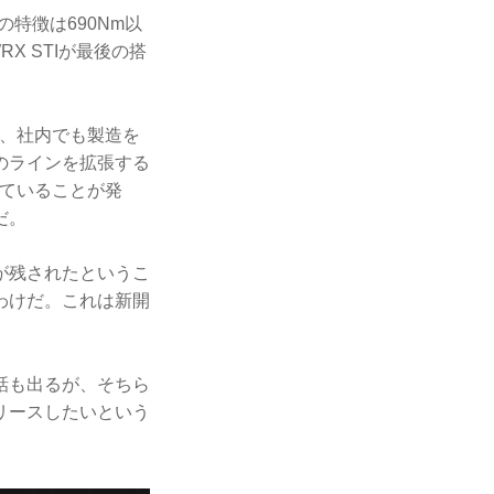
の特徴は690Nm以
X STIが最後の搭
め、社内でも製造を
のラインを拡張する
っていることが発
だ。
が残されたというこ
わけだ。これは新開
話も出るが、そちら
リースしたいという