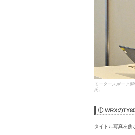
モータースポーツ部
氏。
① WRXのT
タイトル写真左側が