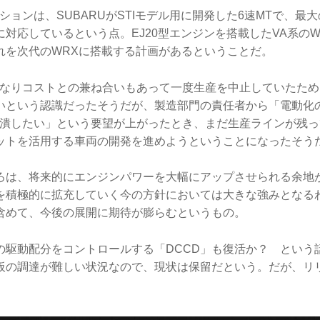
ッションは、SUBARUがSTIモデル用に開発した6速MTで、最大
対応しているという点。EJ20型エンジンを搭載したVA系のWR
れを次代のWRXに搭載する計画があるということだ。
になりコストとの兼ね合いもあって一度生産を中止していたた
いという認識だったそうだが、製造部門の責任者から「電動化
イン潰したい」という要望が上がったとき、まだ生産ラインが残
ットを活用する車両の開発を進めようということになったそう
ろは、将来的にエンジンパワーを大幅にアップさせられる余地
を積極的に拡充していく今の方針においては大きな強みとなる
含めて、今後の展開に期待が膨らむというもの。
の駆動配分をコントロールする「DCCD」も復活か？ という
板の調達が難しい状況なので、現状は保留だという。だが、リ