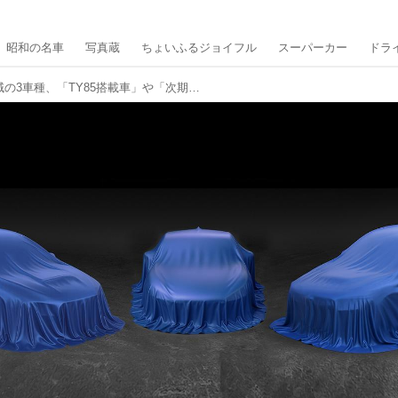
昭和の名車
写真蔵
ちょいふるジョイフル
スーパーカー
ドラ
スバルがPaformance領域の3車種、「TY85搭載車」や「次期BRZ」、そして「素うどんのようなハッチバック」の情報を開示