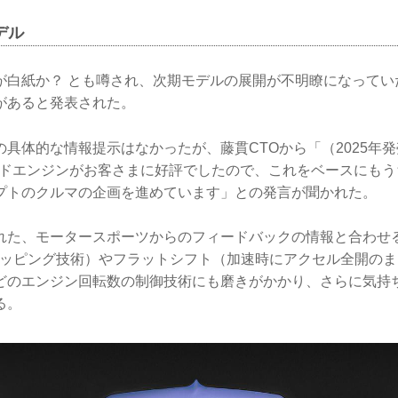
デル
が白紙か？ とも噂され、次期モデルの展開が不明瞭になってい
があると発表された。
具体的な情報提示はなかったが、藤貫CTOから「（2025年発売の）
ンスドエンジンがお客さまに好評でしたので、これをベースにも
プトのクルマの企画を進めています」との発言が聞かれた。
れた、モータースポーツからのフィードバックの情報と合わせ
リッピング技術）やフラットシフト（加速時にアクセル全開の
どのエンジン回転数の制御技術にも磨きがかかり、さらに気持
る。