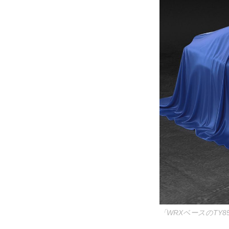
「WRXベースのT