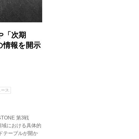
」や「次期
の情報を開示
ュース
STONE 第3戦
e領域における具体的
ンドテーブルが開か