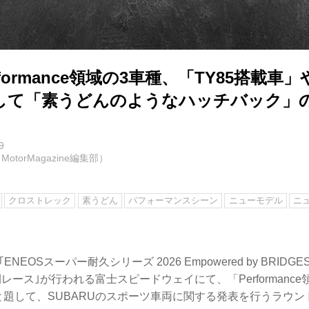
formance領域の3車種、「TY85搭載車
そして「素うどんのようなハッチバック」
9
otorMagazine編集部）
クロストレック
素うどん
パフォーマンスシーン
ニューモデル
ニ
ENEOSスーパー耐久シリーズ 2026 Empowered by BRIDGE
間レース｣が行われる富士スピードウェイにて、「Performanc
と題して、SUBARUのスポーツ車両に関する発表を行うラウ