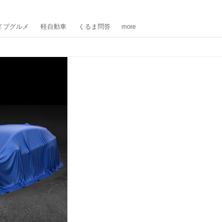
イブグルメ
軽自動車
くるま問答
more