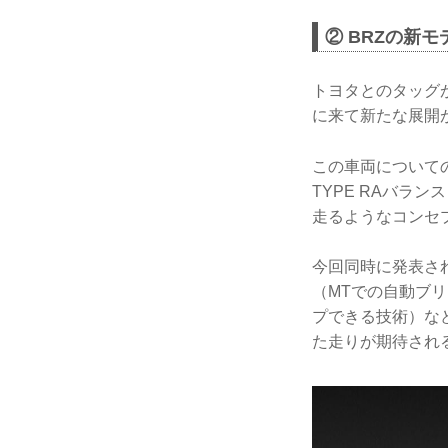
② BRZの新モ
トヨタとのタッグ
に来て新たな展開
この車両についての
TYPE RAバラ
走るようなコンセ
今回同時に発表さ
（MTでの自動ブ
プできる技術）な
た走りが期待され