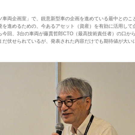
ツ車両企画室」で、鋭意新型車の企画を進めている最中とのこ
発を進めるための、今あるアセット（資産）を有効に活用して
ら今回、3台の車両が藤貫哲郎CTO（最高技術責任者）の口か
まだ伏せられているが、発表された内容だけでも期待値が大い