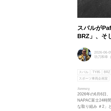
スバルがPa
BRZ」、
2026-06-0
功刀和幸（M
スバル
TY85
BRZ
スポーツ車両企画室
2026年の6月6日、｢
NAPAC富士24時
な取り組み ＃2」