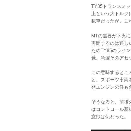
TY85トランスミ
上という大トルクに
載車だったが、こ
MTの需要が下火
再開するのは難し
ためTY85のラ
覚。急遽そのアセ
この意味するとこ
と。スポーツ車両
発エンジンの件も
そうなると、前後
はコントロール基
意欲は伝わった。