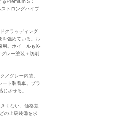
remium S：
るストロングハイブ
イドクラッディング
印象を強めている。ル
用。ホイールもX-
ークグレー塗装＋切削
ック／グレー内装、
シート装着車。ブラ
感じさせる。
大きくない。価格差
などの上級装備を求