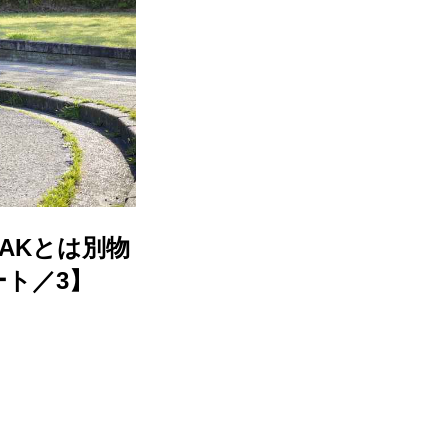
EAKとは別物
ト／3】