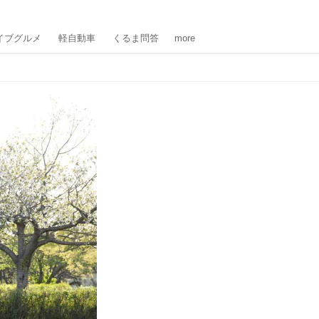
イブグルメ
軽自動車
くるま問答
more