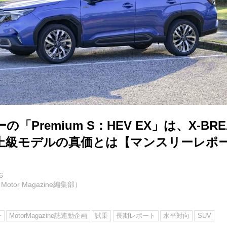
「Premium S：HEV EX」は、X-BR
上級モデルの真価とは【マンスリーレポー
6
otor Magazine編集部）
ー
MotorMagazine誌連動企画
試乗
長期レポート
水平対向
SUV