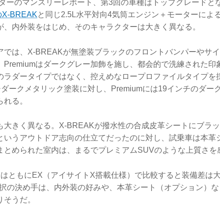
スターのマンスリーレポート、第3回の車種はトップグレードとなるP
X-BREAK
と同じ2.5L水平対向4気筒エンジン＋モーターによ
が、内外装をはじめ、そのキャラクターは大きく異なる。
アでは、X-BREAKが無塗装ブラックのフロントバンパーやサ
Premiumはダークグレー加飾を施し、都会的で洗練された
のラダータイプではなく、控えめなロープロファイルタイプを採
ンチダークメタリック塗装に対し、Premiumには19インチのダ
られる。
も大きく異なる。X-BREAKが撥水性の合成皮革シートにブラ
というアウトドア志向の仕立てだったのに対し、試乗車は本革
まとめられた室内は、まるでプレミアムSUVのような上質さを
台はともにEX（アイサイトX搭載仕様）で比較すると装備差は
。選択の決め手は、内外装の好みや、本革シート（オプション）
りそうだ。