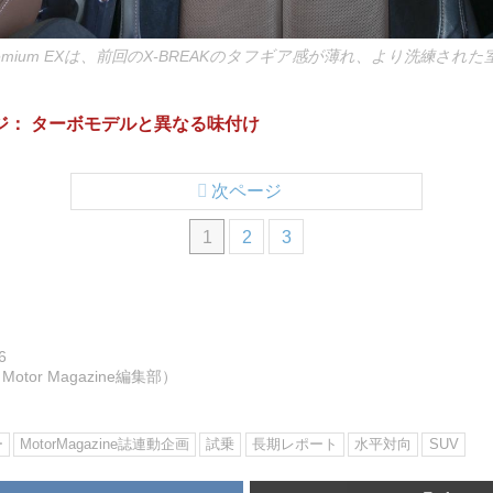
emium EXは、前回のX-BREAKのタフギア感が薄れ、より洗練され
ジ： ターボモデルと異なる味付け
次ページ
1
2
3
6
otor Magazine編集部）
ー
MotorMagazine誌連動企画
試乗
長期レポート
水平対向
SUV